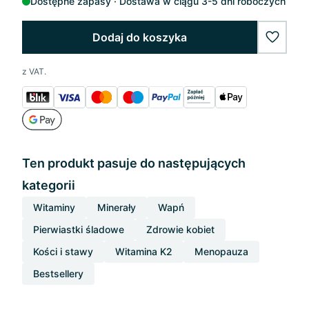
Dostępne zapasy
Dostawa w ciągu 3-5 dni roboczych
Dodaj do koszyka
wishlis
z VAT.
Ten produkt pasuje do następujących
kategorii
Witaminy
Minerały
Wapń
Pierwiastki śladowe
Zdrowie kobiet
Kości i stawy
Witamina K2
Menopauza
Bestsellery