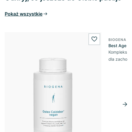
Pokaż wszystkie
BIOGENA E
wishlist.add
Best Age Su
Kompleks dł
dla zachowa