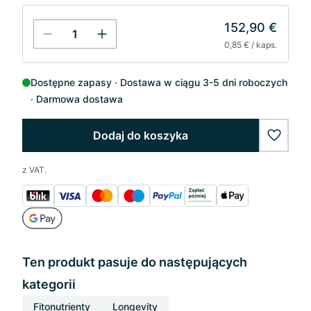
152,90 €
0,85 € / kaps.
Dostępne zapasy
Dostawa w ciągu 3-5 dni roboczych
Darmowa dostawa
Dodaj do koszyka
wishlis
z VAT.
Ten produkt pasuje do następujących
kategorii
Fitonutrienty
Longevity