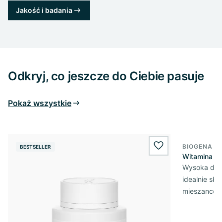
Jakość i badania
Odkryj, co jeszcze do Ciebie pasuje
Pokaż wszystkie
BIOGENA E
BESTSELLER
wishlist.add
Witamina D3
Wysoka dawk
idealnie sk
mieszance 2