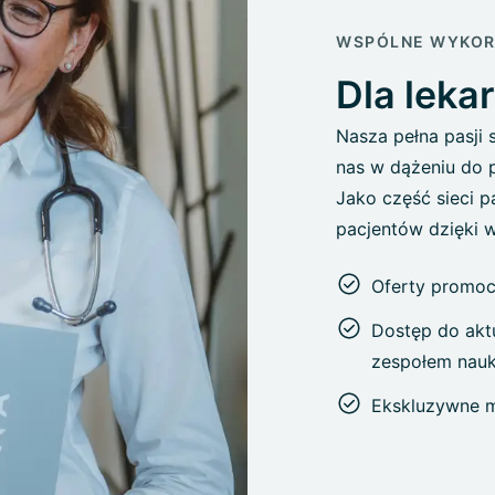
WSPÓLNE WYKOR
Dla leka
Nasza pełna pasji
nas w dążeniu do 
Jako część sieci 
pacjentów dzięki 
Oferty promo
Dostęp do akt
zespołem nauk
Ekskluzywne m