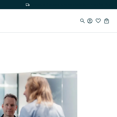
Bezpłatna dostawa przy zamówieniach powyżej 75 €