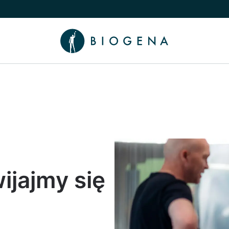
nu
 Wiedza podmenu
wijajmy się