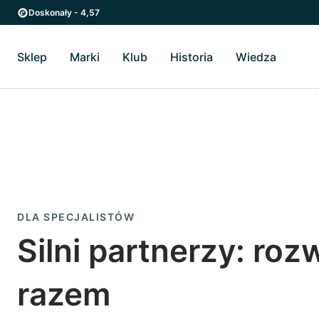
Przejdź do strony głównej
Przejdź do głównego menu
Doskonały - 4,57
Sklep
Marki
Klub
Historia
Wiedza
Przełącz Sklep podmenu
Przełącz Marki podmenu
Przełącz Historia podme
Przełącz
DLA SPECJALISTÓW
Silni partnerzy: roz
razem