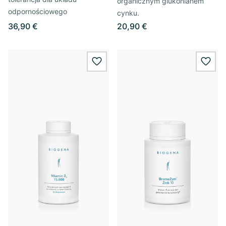
organicznym glukonianem
odpornościowego
cynku.
36,90 €
20,90 €
wishlist.add
wishl