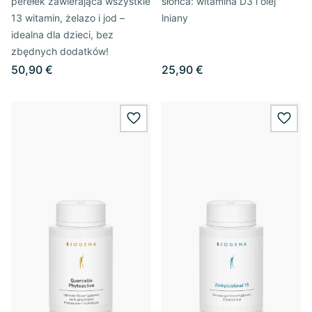
perełek zawierająca wszystkie
słońca: witamina D3 i olej
13 witamin, żelazo i jod –
lniany
idealna dla dzieci, bez
zbędnych dodatków!
50,90 €
25,90 €
wishlist.add
wishl