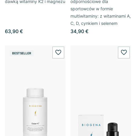
dawką witaminy K2 i magnezu
odpornościowe dla
sportowców w formie
multiwitaminy: z witaminami A,
C, D, cynkiem i selenem
63,90 €
34,90 €
BESTSELLER
wishlist.add
wishl