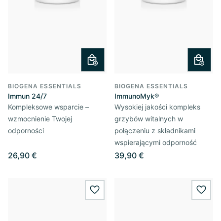
BIOGENA ESSENTIALS
BIOGENA ESSENTIALS
Immun 24/7
ImmunoMyk®
Kompleksowe wsparcie –
Wysokiej jakości kompleks
wzmocnienie Twojej
grzybów witalnych w
odporności
połączeniu z składnikami
wspierającymi odporność
26,90 €
39,90 €
wishlist.add
wishl