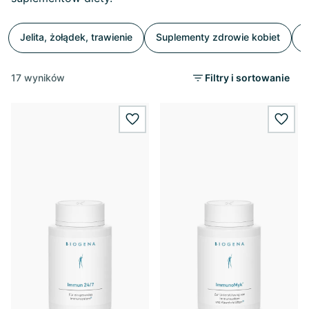
Jelita, żołądek, trawienie
Suplementy zdrowie kobiet
P
17 wyników
Filtry i sortowanie
wishlist.add
wishl