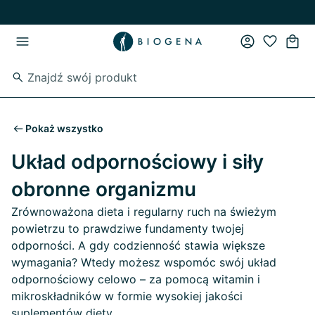
Przejdź do strony głównej
Przejdź do głównego menu
Pokaż wszystko
Układ odpornościowy i siły
obronne organizmu
Zrównoważona dieta i regularny ruch na świeżym
powietrzu to prawdziwe fundamenty twojej
odporności. A gdy codzienność stawia większe
wymagania? Wtedy możesz wspomóc swój układ
odpornościowy celowo – za pomocą witamin i
mikroskładników w formie wysokiej jakości
suplementów diety.