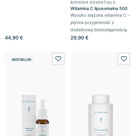
BIOGENA ESSENTIALS
Witamina C liposomalna 500
Wysoko stężona witamina C –
płynna przyjemność z
dodatkową biodostępnością
44,90 €
29,90 €
BESTSELLER
wishlist.add
wishl