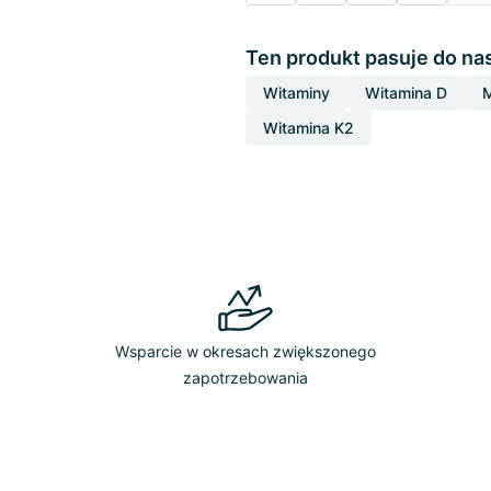
Ten produkt pasuje do na
Witaminy
Witamina D
M
Witamina K2
y
Wsparcie w okresach zwiększonego
zapotrzebowania