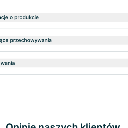
cje o produkcie
zące przechowywania
owania
Opinie naszych klientów