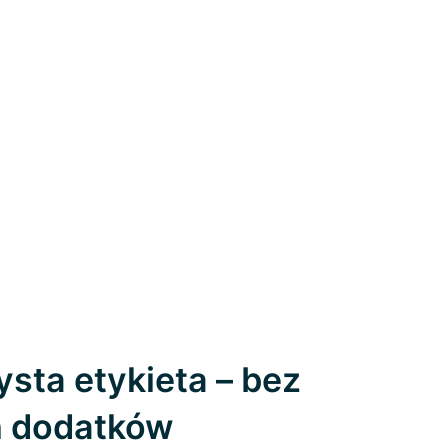
sta etykieta – bez
h dodatków