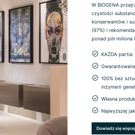
W BIOGENA przejrz
czystości substanc
konserwantów i sub
(97%) i rekomenda
ponad pół miliona 
KAŻDA partia:
Gwarantowana 
100% bez sztu
inżynierii gen
Własna produk
Najwyższej ja
Dowiedz się więce