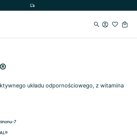
Bezpłatna dostawa przy zamówieniach powyżej 75 €
N®
 aktywnego układu odpornościowego, z witamina
hinonu-7
TAL®