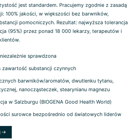
ystość jest standardem. Pracujemy zgodnie z zasadą
ji: 100% jakości, w większości bez barwników,
stancji pomocniczych. Rezultat: najwyższa tolerancja
cja (95%) przez ponad 18 000 lekarzy, terapeutów i
klientów.
 niezależnie sprawdzona
zawartość substancji czynnych
cznych barwników/aromatów, dwutlenku tytanu,
etycznej, nanocząsteczek, stearynianu magnezu
cja w Salzburgu (BIOGENA Good Health World)
kości surowce bezpośrednio od światowych liderów
j