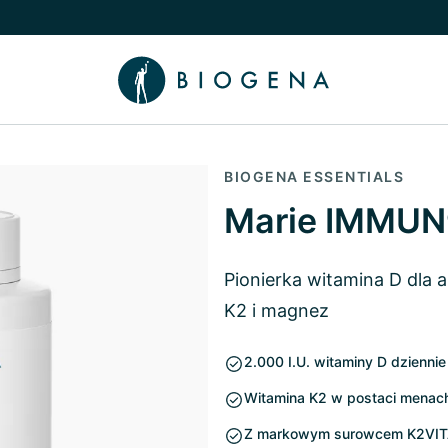
nu
 Wiedza podmenu
BIOGENA ESSENTIALS
Marie IMMU
Pionierka witamina D dla
K2 i magnez
2.000 I.U. witaminy D dziennie
Witamina K2 w postaci menac
Z markowym surowcem K2VI