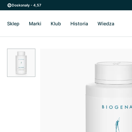
Przejdź do strony głównej
Przejdź do głównego menu
Doskonały - 4,57
Sklep
Marki
Klub
Historia
Wiedza
Przełącz Sklep podmenu
Przełącz Marki podmenu
Przełącz Historia podme
Przełącz