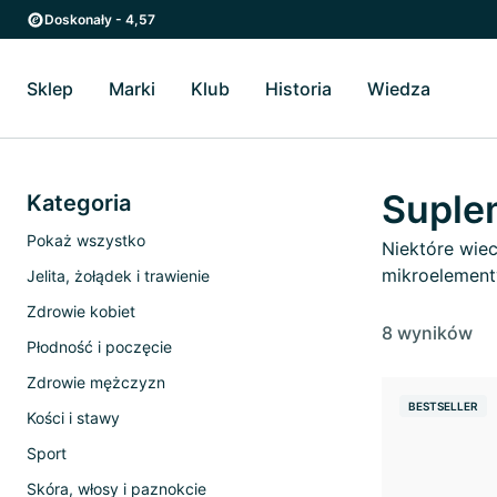
Przejdź do strony głównej
Przejdź do głównego menu
Doskonały - 4,57
Sklep
Marki
Klub
Historia
Wiedza
Przełącz Sklep podmenu
Przełącz Marki podmenu
Przełącz Historia podme
Przełącz
Suple
Kategoria
Pokaż wszystko
Niektóre wie
mikroelement
Jelita, żołądek i trawienie
Zdrowie kobiet
8 wyników
Płodność i poczęcie
Zdrowie mężczyzn
BESTSELLER
Kości i stawy
Sport
Skóra, włosy i paznokcie