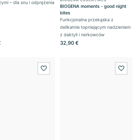
mi – dla snu i odprężenia
BIOGENA moments - good night
bites
Funkcjonalna przekąska z
delikatnie topniejącym nadzieniem
z daktyli i nerkowców
€
32,90 €
wishlist.add
wishlis