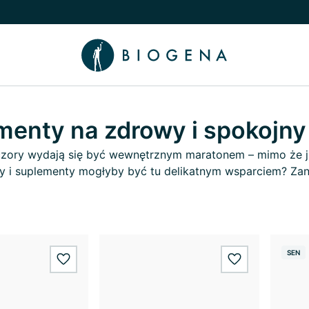
nu
 Wiedza podmenu
menty na zdrowy i spokojny
czory wydają się być wewnętrznym maratonem – mimo że już
y i suplementy mogłyby być tu delikatnym wsparciem? Zan
SEN
wishlist.add
wishlist.add