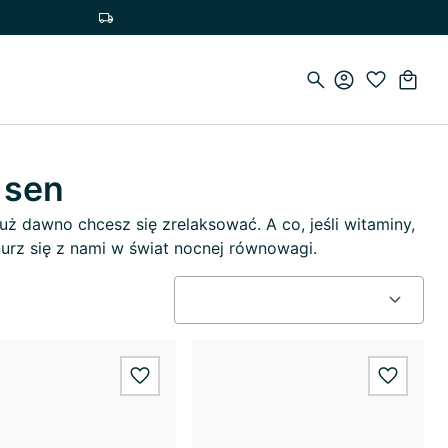
Bezpłatna dostawa przy zamówieniach powyżej 75 €
 sen
 dawno chcesz się zrelaksować. A co, jeśli witaminy,
urz się z nami w świat nocnej równowagi.
wishlist.add
wishlis