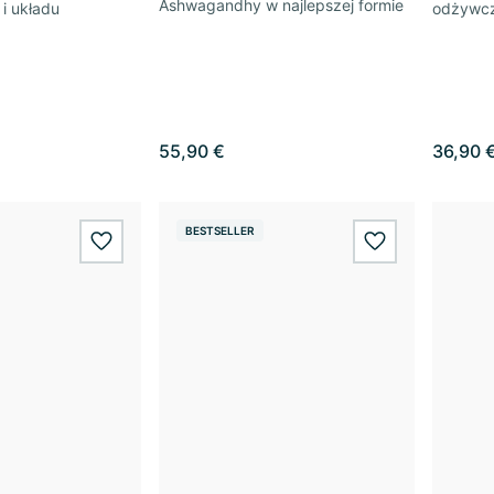
Ashwagandhy w najlepszej formie
 i układu
odżywczy
55,90 €
36,90 
BESTSELLER
wishlist.add
wishlist.add