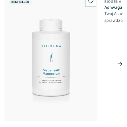
BIOGENA E
BESTSELLER
wishlist.add
Ashwagandh
Twój Ashwa
sprawdzona