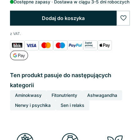
Dostępne zapasy
Dostawa w ciągu 3-5 dni roboczych
Dodaj do koszyka
wishlis
z VAT.
Ten produkt pasuje do następujących
kategorii
Aminokwasy
Fitonutrienty
Ashwagandha
Nerwy i psychika
Sen i relaks