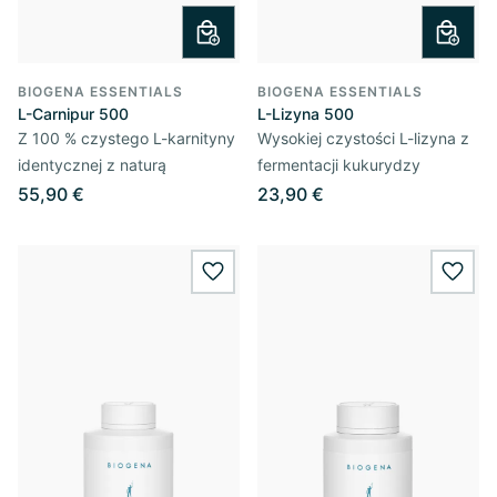
BIOGENA ESSENTIALS
BIOGENA ESSENTIALS
L-Carnipur 500
L-Lizyna 500
Z 100 % czystego L-karnityny
Wysokiej czystości L-lizyna z
identycznej z naturą
fermentacji kukurydzy
55,90 €
23,90 €
wishlist.add
wishl