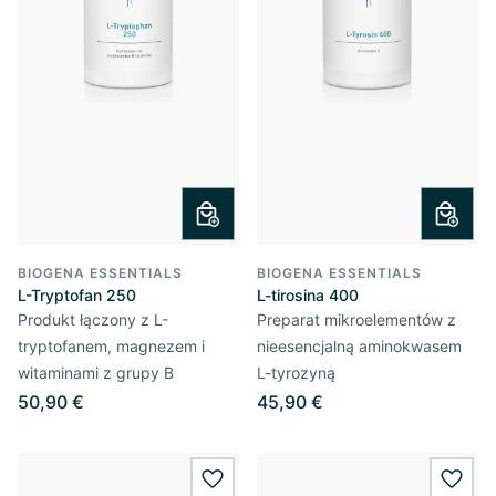
BIOGENA ESSENTIALS
BIOGENA ESSENTIALS
L-Tryptofan 250
L-tirosina 400
Produkt łączony z L-
Preparat mikroelementów z
tryptofanem, magnezem i
nieesencjalną aminokwasem
witaminami z grupy B
L-tyrozyną
50,90 €
45,90 €
wishlist.add
wishl