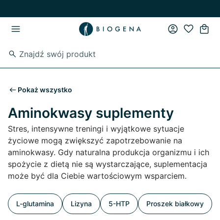
Przejdź do strony głównej
Przejdź do głównego menu
Pokaż wszystko
Aminokwasy suplementy
Stres, intensywne treningi i wyjątkowe sytuacje
życiowe mogą zwiększyć zapotrzebowanie na
aminokwasy. Gdy naturalna produkcja organizmu i ich
spożycie z dietą nie są wystarczające, suplementacja
może być dla Ciebie wartościowym wsparciem.
L-glutamina
Lizyna
5-HTP
Proszek białkowy