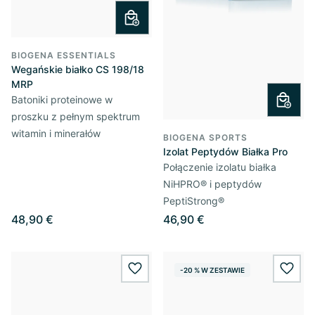
BIOGENA ESSENTIALS
Wegańskie białko CS 198/18
MRP
Batoniki proteinowe w
proszku z pełnym spektrum
witamin i minerałów
BIOGENA SPORTS
Izolat Peptydów Białka Pro
Połączenie izolatu białka
NiHPRO® i peptydów
PeptiStrong®
48,90 €
46,90 €
-20 % W ZESTAWIE
wishlist.add
wishl