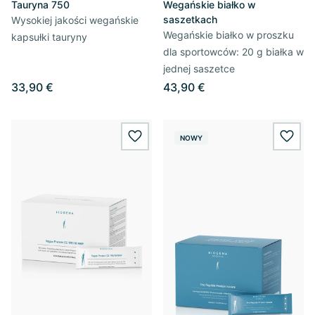
Tauryna 750
Wegańskie białko w
saszetkach
Wysokiej jakości wegańskie
Wegańskie białko w proszku
kapsułki tauryny
dla sportowców: 20 g białka w
jednej saszetce
33,90 €
43,90 €
NOWY
wishlist.add
wishl