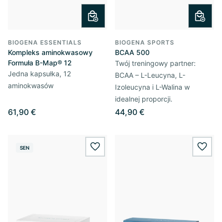
BIOGENA ESSENTIALS
BIOGENA SPORTS
Kompleks aminokwasowy
BCAA 500
Formuła B-Map® 12
Twój treningowy partner:
Jedna kapsułka, 12
BCAA – L-Leucyna, L-
aminokwasów
Izoleucyna i L-Walina w
idealnej proporcji.
61,90 €
44,90 €
SEN
wishlist.add
wishl