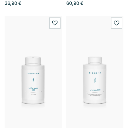
36,90 €
60,90 €
wishlist.add
wishl