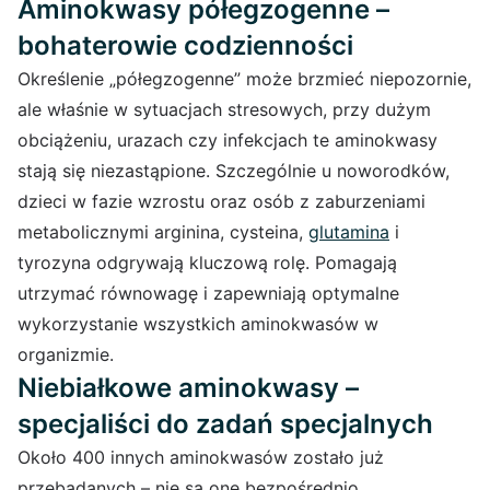
Aminokwasy półegzogenne –
bohaterowie codzienności
Określenie „półegzogenne” może brzmieć niepozornie,
ale właśnie w sytuacjach stresowych, przy dużym
obciążeniu, urazach czy infekcjach te aminokwasy
stają się niezastąpione. Szczególnie u noworodków,
dzieci w fazie wzrostu oraz osób z zaburzeniami
metabolicznymi arginina, cysteina,
glutamina
i
tyrozyna odgrywają kluczową rolę. Pomagają
utrzymać równowagę i zapewniają optymalne
wykorzystanie wszystkich aminokwasów w
organizmie.
Niebiałkowe aminokwasy –
specjaliści do zadań specjalnych
Około 400 innych aminokwasów zostało już
przebadanych – nie są one bezpośrednio