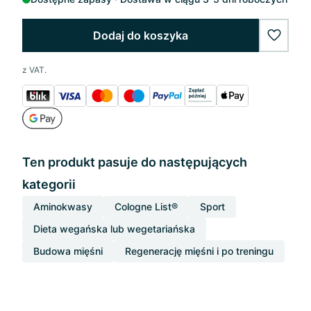
Dodaj do koszyka
wishlis
z VAT.
Ten produkt pasuje do następujących
kategorii
Aminokwasy
Cologne List®
Sport
Dieta wegańska lub wegetariańska
Budowa mięśni
Regenerację mięśni i po treningu