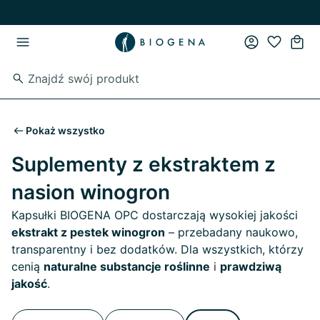
Przejdź do strony głównej
Przejdź do głównego menu
Pokaż wszystko
Suplementy z ekstraktem z
nasion winogron
Kapsułki BIOGENA OPC dostarczają wysokiej jakości
ekstrakt z pestek winogron
– przebadany naukowo,
transparentny i bez dodatków. Dla wszystkich, którzy
cenią
naturalne substancje roślinne
i
prawdziwą
jakość
.