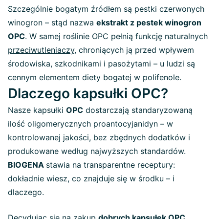
Szczególnie bogatym źródłem są pestki czerwonych
winogron – stąd nazwa
ekstrakt z pestek winogron
OPC
. W samej roślinie OPC pełnią funkcję naturalnych
przeciwutleniaczy
, chroniących ją przed wpływem
środowiska, szkodnikami i pasożytami – u ludzi są
cennym elementem diety bogatej w polifenole.
Dlaczego kapsułki OPC?
Nasze kapsułki
OPC
dostarczają standaryzowaną
ilość oligomerycznych proantocyjanidyn – w
kontrolowanej jakości, bez zbędnych dodatków i
produkowane według najwyższych standardów.
BIOGENA
stawia na transparentne receptury:
dokładnie wiesz, co znajduje się w środku – i
dlaczego.
Decydując się na zakup
dobrych kapsułek OPC
,