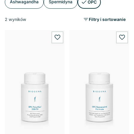
Ashwagandha
Spermidyna
OPC
2 wyników
Filtry i sortowanie
wishlist.add
wishl