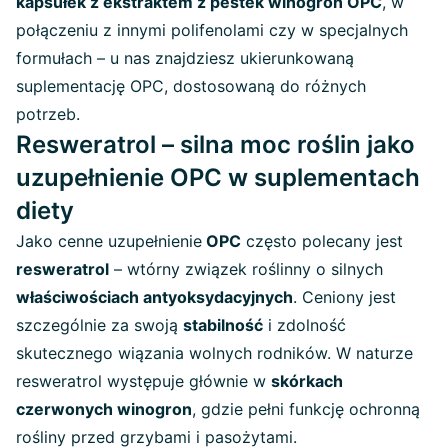
kapsułek z ekstraktem z pestek winogron OPC
, w
połączeniu z innymi polifenolami czy w specjalnych
formułach – u nas znajdziesz ukierunkowaną
suplementację OPC, dostosowaną do różnych
potrzeb.
Resweratrol – silna moc roślin jako
uzupełnienie OPC w suplementach
diety
Jako cenne uzupełnienie
OPC
często polecany jest
resweratrol
– wtórny związek roślinny o silnych
właściwościach antyoksydacyjnych
. Ceniony jest
szczególnie za swoją
stabilność
i zdolność
skutecznego wiązania wolnych rodników. W naturze
resweratrol występuje głównie w
skórkach
czerwonych winogron
, gdzie pełni funkcję ochronną
rośliny przed grzybami i pasożytami.