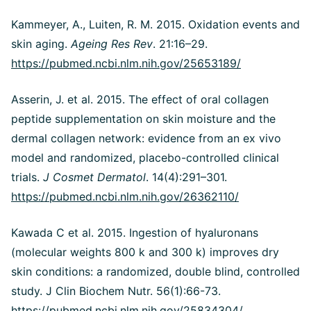
Kammeyer, A., Luiten, R. M. 2015. Oxidation events and
skin aging.
Ageing Res Rev
. 21:16–29.
https://pubmed.ncbi.nlm.nih.gov/25653189/
Asserin, J. et al. 2015. The effect of oral collagen
peptide supplementation on skin moisture and the
dermal collagen network: evidence from an ex vivo
model and randomized, placebo-controlled clinical
trials.
J Cosmet Dermatol
. 14(4):291–301.
https://pubmed.ncbi.nlm.nih.gov/26362110/
Kawada C et al. 2015. Ingestion of hyaluronans
(molecular weights 800 k and 300 k) improves dry
skin conditions: a randomized, double blind, controlled
study. J Clin Biochem Nutr. 56(1):66-73.
https://pubmed.ncbi.nlm.nih.gov/25834304/