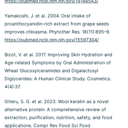
https://pubmed.ncbi.nlm.nih.gov/19148543/
Yamakoshi, J. et al. 2004. Oral intake of
proanthocyanidin-rich extract from grape seeds
improves chloasma. Phytother Res. 18(11):895–9.
https://pubmed.ncbi.nlm.nih.gov/15597304/
Bizot, V. et al. 2017. Improving Skin Hydration and
Age-related Symptoms by Oral Administration of
Wheat Glucosylceramides and Digalactosyl
Diglycerides: A Human Clinical Study. Cosmetics.
4(4):37.
Giteru, S. G. et al. 2023. Wool keratin as a novel
alternative protein: A comprehensive review of
extraction, purification, nutrition, safety, and food
applications. Compr Rev Food Sci Food