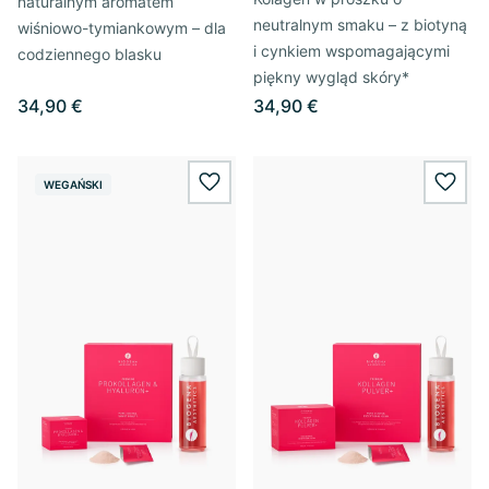
naturalnym aromatem
neutralnym smaku – z biotyną
wiśniowo-tymiankowym – dla
i cynkiem wspomagającymi
codziennego blasku
piękny wygląd skóry*
34,90 €
34,90 €
WEGAŃSKI
wishlist.add
wishl