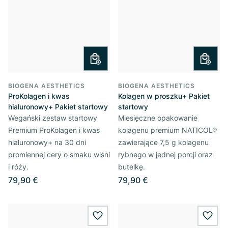
BIOGENA AESTHETICS
BIOGENA AESTHETICS
ProKolagen i kwas
Kolagen w proszku+ Pakiet
hialuronowy+ Pakiet startowy
startowy
Wegański zestaw startowy
Miesięczne opakowanie
Premium ProKolagen i kwas
kolagenu premium NATICOL®
hialuronowy+ na 30 dni
zawierające 7,5 g kolagenu
promiennej cery o smaku wiśni
rybnego w jednej porcji oraz
i róży.
butelkę.
79,90 €
79,90 €
wishlist.add
wishl