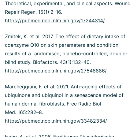
Theoretical, experimental, and clinical aspects. Wound
Repair Regen. 15(1):2–16.
https://pubmed.ncbi.nlm.nih.gov/17244314/
Žmitek, K. et al. 2017. The effect of dietary intake of
coenzyme Q10 on skin parameters and condition:
results of a randomised, placebo-controlled, double-
blind study. Biofactors. 43(1):132–40.
https://pubmed.ncbi.nlm.nih.gov/27548886/
Marcheggiani, F. et al. 2021. Anti-ageing effects of
ubiquinone and ubiquinol in a senescence model of
human dermal fibroblasts. Free Radic Biol
Med. 165:282–8.
https://pubmed.ncbi.nlm.nih.gov/33482334/
Hahn, A. et al. 2006. Ernährung: Physiologische