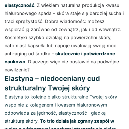
elastyczność
. Z wiekiem naturalna produkcja kwasu
hialuronowego spada – skóra staje się bardziej sucha i
traci sprężystość. Dobra wiadomość: możesz
wspierać ją zarówno od zewnątrz, jak i od wewnątrz.
Kosmetyki szybko działają na powierzchni skóry,
natomiast kapsułki lub napoje uwalniają swoją moc
anti-aging od środka –
skutecznie i potwierdzone
naukowo
. Dlaczego więc nie postawić na podwójne
nawilżenie?
Elastyna – niedoceniany cud
strukturalny Twojej skóry
Elastyna to kolejne białko strukturalne Twojej skóry –
wspólnie z kolagenem i kwasem hialuronowym
odpowiada za jędrność, elastyczność i gładką
strukturę skóry.
To trio działa jak zgrany zespół w
walce z widocznymi oznakami starzenia się skóry.