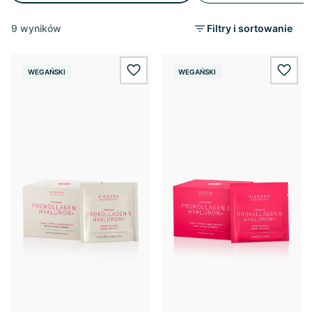
9 wyników
Filtry i sortowanie
WEGAŃSKI
WEGAŃSKI
wishlist.add
wishl