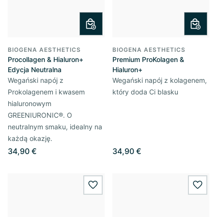
BIOGENA AESTHETICS
BIOGENA AESTHETICS
Procollagen & Hialuron+
Premium ProKolagen &
Edycja Neutralna
Hialuron+
Wegański napój z
Wegański napój z kolagenem,
Prokolagenem i kwasem
który doda Ci blasku
hialuronowym
GREENIURONIC®. O
neutralnym smaku, idealny na
każdą okazję.
34,90 €
34,90 €
wishlist.add
wishl