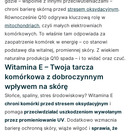
gdzie – wspólnie z innymi przeciwutleniaczami –
chroni barierę skórną przed
s
tresem oksydacyjnym
.
Równocześnie Q10 odgrywa kluczową rolę w
mitochondriach
, czyli małych elektrowniach
komórkowych. To właśnie tam odpowiada za
zaopatrzenie komórek w energię – co stanowi
podstawę dla witalnej, promiennej skóry. Z wiekiem
naturalna produkcja Q10 spada – i to widać oraz czuć.
Witamina E – Twoja tarcza
komórkowa z dobroczynnym
wpływem na skórę
Słońce, spaliny, stres środowiskowy? Witamina E
chroni komórki przed stresem oksydacyjnym
i
pomaga
przeciwdziałać uszkodzeniom wywołanym
przez promieniowanie UV
. Dodatkowo wzmacnia
barierę ochronną skóry, wiąże wilgoć i
sprawia, że