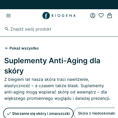
Przejdź do strony głównej
Przejdź do głównego menu
Pokaż wszystko
Suplementy Anti-Aging dla
skóry
Z biegiem lat nasza skóra traci nawilżenie,
elastyczność – a czasem także blask. Suplementy
anti-aging mogą wspierać skórę od wewnątrz – dla
większego promiennego wyglądu i świeżej prezencji.
Skóra z niedoskonałoś
Starzenie się skóry i zmarszczki