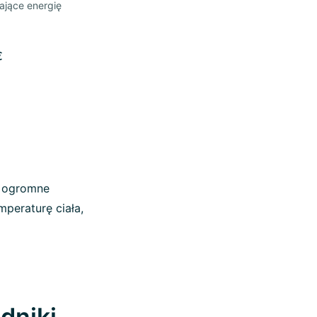
ające energię
€
i ogromne
peraturę ciała,
adniki