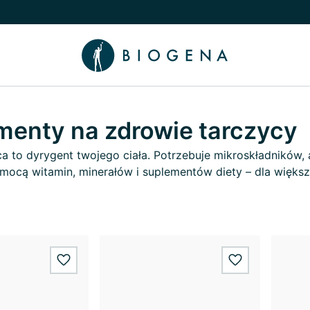
nu
 Wiedza podmenu
menty na zdrowie tarczycy
a to dyrygent twojego ciała. Potrzebuje mikroskładników, 
mocą witamin, minerałów i suplementów diety – dla więks
wishlist.add
wishlist.add