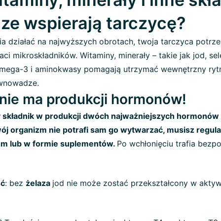
e wspierają tarczycę?
a działać na najwyższych obrotach, twoja tarczyca potrze
ci mikroskładników. Witaminy, minerały – takie jak jod, se
omega-3 i aminokwasy pomagają utrzymać wewnętrzny ryt
wnowadze.
 nie ma produkcji hormonów!
 składnik w produkcji dwóch najważniejszych hormonów t
ój organizm nie potrafi sam go wytwarzać, musisz regula
em lub w formie suplementów.
Po wchłonięciu trafia bezp
ść
: bez
żelaza
jod nie może zostać przekształcony w akty