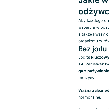
odżywcz
Aby każdego dni
wsparcia w posta
a także kwasy 
organizmu w ró
Bez jodu
Jod
to kluczowy
T4. Ponieważ tw
go z pożywieni
tarczycy.
Ważna zależno
hormonalne.