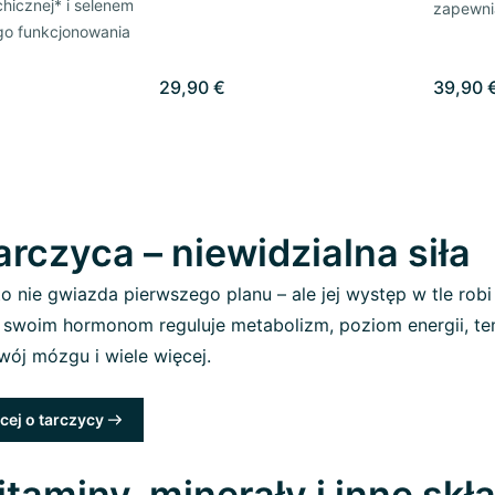
hicznej* i selenem
zapewni
go funkcjonowania
29,90 €
39,90 
arczyca – niewidzialna siła
o nie gwiazda pierwszego planu – ale jej występ w tle rob
i swoim hormonom reguluje metabolizm, poziom energii, tem
wój mózgu i wiele więcej.
cej o tarczycy
itaminy, minerały i inne skł