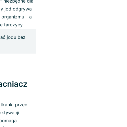
– niezbędne dla
ży
jod odgrywa
 organizmu – a
e tarczycy.
ać jodu bez
acniacz
e tkanki przed
aktywacji
, pomaga