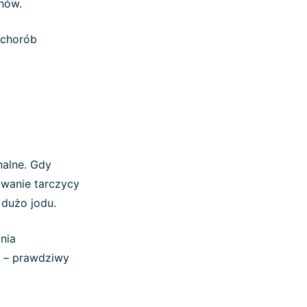
nów.
 chorób
nalne. Gdy
owanie tarczycy
 dużo jodu.
nia
 – prawdziwy