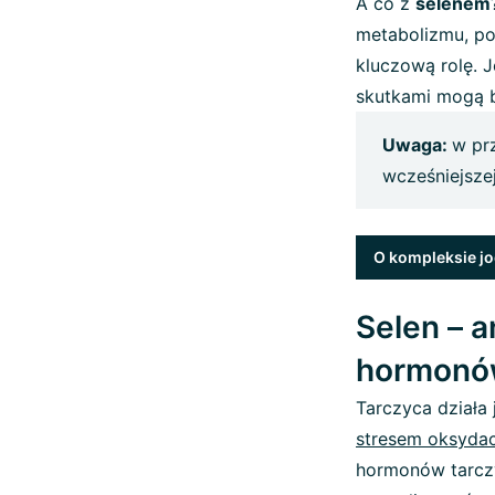
A co z
selenem
metabolizmu, po
kluczową rolę. 
skutkami mogą b
Uwaga:
w pr
wcześniejszej
O kompleksie jo
Selen – 
hormonó
Tarczyca działa
stresem oksyda
hormonów tarczy