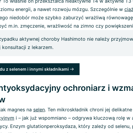
? To właśnie on przekształca nieaktywne T4 w aktywne T3 
ziomu energii, a nawet rozwoju mózgu. Szczególnie w
cią
Jego niedobór może szybko zaburzyć wrażliwą równowagę
yć m.in. zmęczenie, wrażliwość na zimno czy powiększeni
zypadku aktywnej choroby Hashimoto nie należy przyjmow
 konsultacji z lekarzem.
du z selenem i innymi składnikami
antyoksydacyjny ochroniarz i wzm
w
 jak magnes na
selen
. Ten mikroskładnik chroni jej delikatn
cyjnym
i – jak już wspomniano – odgrywa kluczową rolę w 
cy. Enzym glutationperoksydaza, który zależy od selenu