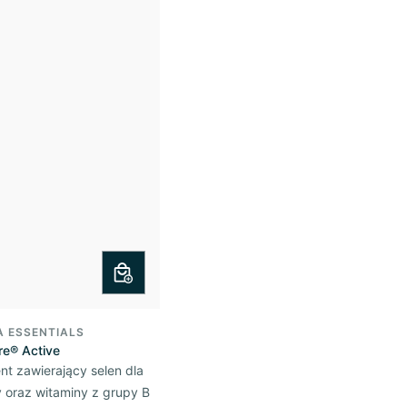
A ESSENTIALS
re® Active
t zawierający selen dla
 oraz witaminy z grupy B