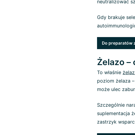
neutralizować s
Gdy brakuje sel
autoimmunologic
Do preparatów 
Żelazo –
To właśnie
żela
poziom żelaza –
może ulec zabur
Szczególnie nar
suplementacja 
zastrzyk wsparci