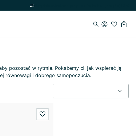
Bezpłatna dostawa przy zamówieniach powyżej 75 €
aby pozostać w rytmie. Pokażemy ci, jak wspierać ją
zej równowagi i dobrego samopoczucia.
wishlist.add