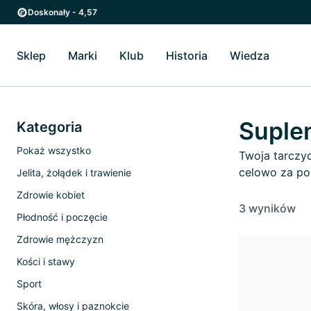
Przejdź do strony głównej
Przejdź do głównego menu
Doskonały - 4,57
Sklep
Marki
Klub
Historia
Wiedza
Przełącz Sklep podmenu
Przełącz Marki podmenu
Przełącz Historia podme
Przełącz
Suple
Kategoria
Pokaż wszystko
Twoja tarczyc
celowo za po
Jelita, żołądek i trawienie
Zdrowie kobiet
3 wyników
Płodność i poczęcie
Zdrowie mężczyzn
Kości i stawy
Sport
Skóra, włosy i paznokcie