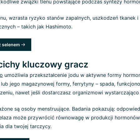
zkodliwe związki tlenu powstające podczas syntezy hormo
enu, wzrasta ryzyko stanów zapalnych, uszkodzeń tkanek i
znych – takich jak Hashimoto.
z selenem
 cichy kluczowy gracz
zo
umożliwia przekształcenie jodu w aktywne formy hormo
 lub jego magazynowej formy, ferrytyny – spada, funkcjon
zeniu, nawet jeśli dostarczasz organizmowi wystarczająco
ażone są osoby menstruujące. Badania pokazują: odpowied
żelaza może przywrócić równowagę w produkcji hormonów
a dla twojej tarczycy.