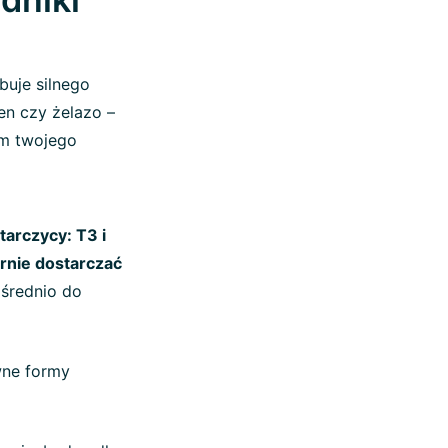
buje silnego
len czy żelazo –
m twojego
arczycy: T3 i
rnie dostarczać
ośrednio do
wne formy