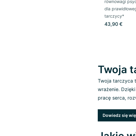
równowagi psyc
dla prawidłowe
tarczycy*
43,90 €
Twoja t
Twoja tarczyca t
wrażenie. Dzięk
pracę serca, roz
Dowiedz się wię
Jakie w