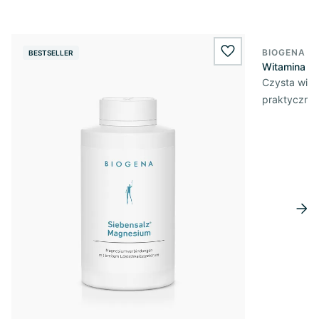
BIOGENA E
BESTSELLER
BESTSELL
wishlist.add
Witamina D3
Czysta wita
praktycznej 