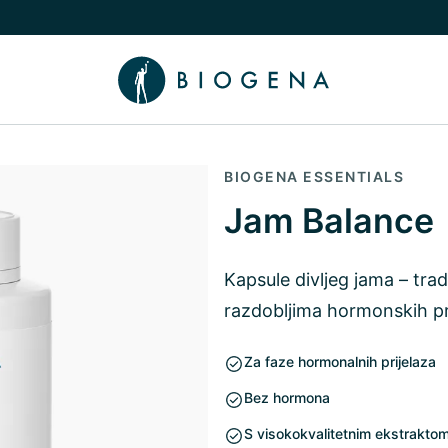
nama podizbornik
uči/isključi Znanje podizbornik
BIOGENA ESSENTIALS
Jam Balance
Kapsule divljeg jama – tra
razdobljima hormonskih p
Za faze hormonalnih prijelaza
Bez hormona
S visokokvalitetnim ekstraktom