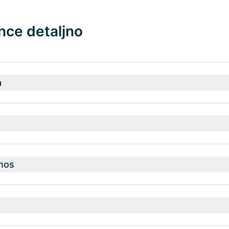
nce detaljno
a
nos