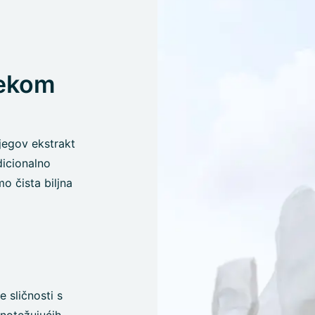
jekom
jegov ekstrakt
dicionalno
 čista biljna
e sličnosti s