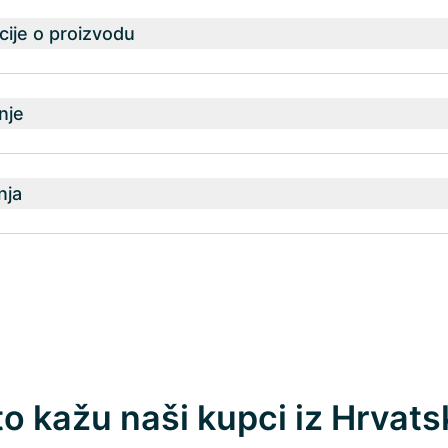
ije o proizvodu
nje
nja
to kažu naši kupci iz Hrvats