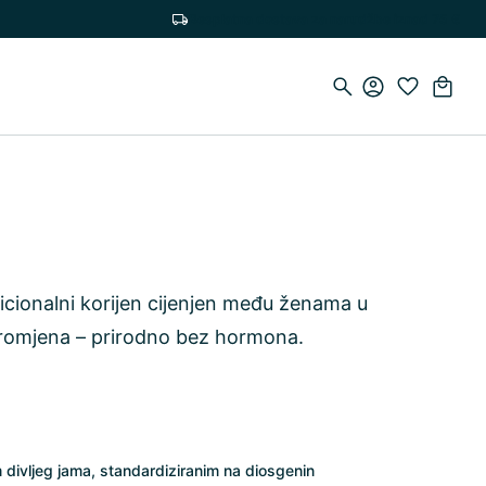
Besplatna dostava za narudžbe iznad 75 €
dicionalni korijen cijenjen među ženama u
romjena – prirodno bez hormona.
 divljeg jama, standardiziranim na diosgenin