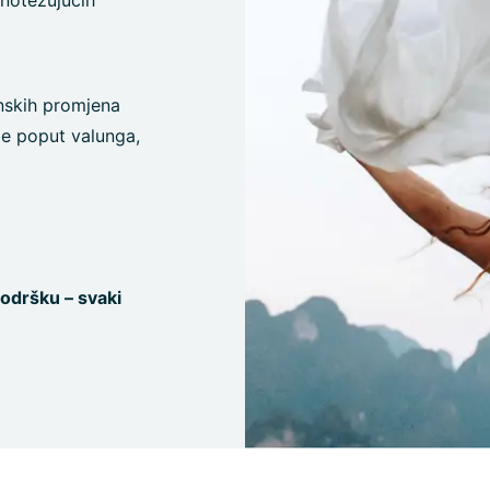
vnotežujućih
nskih promjena
be poput valunga,
podršku – svaki