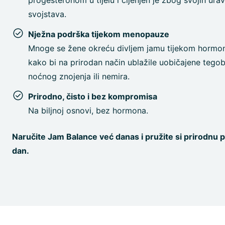
progesteronom u tijelu i cijenjen je zbog svojih ura
svojstava.
Nježna podrška tijekom menopauze
Mnoge se žene okreću divljem jamu tijekom hormo
kako bi na prirodan način ublažile uobičajene tego
noćnog znojenja ili nemira.
Prirodno, čisto i bez kompromisa
Na biljnoj osnovi, bez hormona.
Naručite Jam Balance već danas i pružite si prirodnu 
dan.