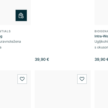
NTIALS
BIOGEN
mg
Intra-Wor
 uravnotežena
Ugljikohi
a
s okusom
39,90 €
39,90 
wishlist.add
wishlist.add