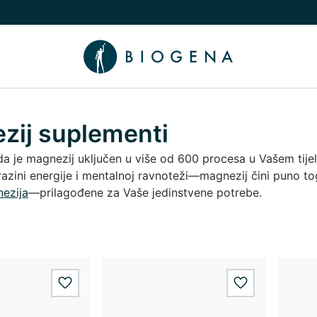
nama podizbornik
uči/isključi Znanje podizbornik
zij suplementi
i da je magnezij uključen u više od 600 procesa u Vašem tij
 razini energije i mentalnoj ravnoteži—magnezij čini puno tog
ezija
—prilagođene za Vaše jedinstvene potrebe.
wishlist.add
wishlist.add