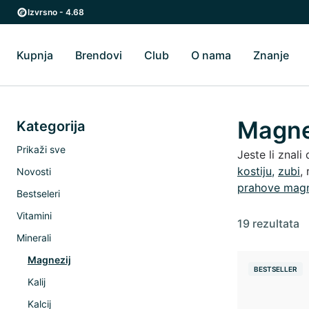
Preskoči na glavni sadržaj
Preskoči na glavnu navigaciju
Izvrsno - 4.68
Kupnja
Brendovi
Club
O nama
Znanje
Uključi/isključi Kupnja podizbornik
Uključi/isključi Brendovi podizbornik
Uključi/isključi O 
Uklj
Magne
Kategorija
Prikaži sve
Jeste li znal
kostiju,
zubi
,
Novosti
prahove magn
Bestseleri
Vitamini
19 rezultata
Minerali
Magnezij
BESTSELLER
Kalij
Kalcij