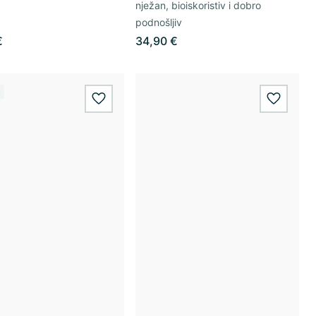
nježan, bioiskoristiv i dobro
podnošljiv
€
34,90 €
wishlist.add
wishlis