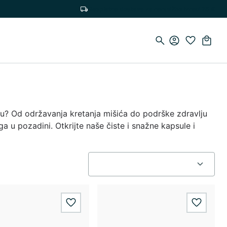
Besplatna dostava za narudžbe iznad 75 €
elu? Od održavanja kretanja mišića do podrške zdravlju
a u pozadini. Otkrijte naše čiste i snažne kapsule i
wishlist.add
wishlis