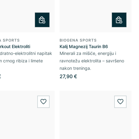
A SPORTS
BIOGENA SPORTS
kout Elektroliti
Kalij Magnezij Taurin B6
dratno-elektrolitni napitak
Minerali za mišiće, energiju i
 crnog ribiza i limete
ravnotežu elektrolita – savršeno
nakon treninga.
€
27,90 €
wishlist.add
wishlis