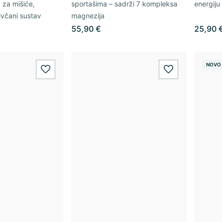
 za mišiće,
sportašima – sadrži 7 kompleksa
energiju
ivčani sustav
magnezija
55,90 €
25,90 
NOVO
wishlist.add
wishlist.add