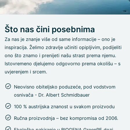
Što nas čini posebnima
Za nas je znanje više od same informacije – ono je
inspiracija. Želimo zdravlje učiniti opipljivim, podijeliti
ono što znamo i prenijeti našu strast prema njemu.
Istovremeno djelujemo odgovorno prema okolišu – s
uvjerenjem i srcem.
Neovisno obiteljsko poduzeće, pod vodstvom
osnivača - Dr. Albert Schmidbauer
100 % austrijska znanost u svakom proizvodu
Ručna proizvodnja – bez kompromisa od 2006.
Ekološko pakiranje u BIOGENA GreenPE dozi