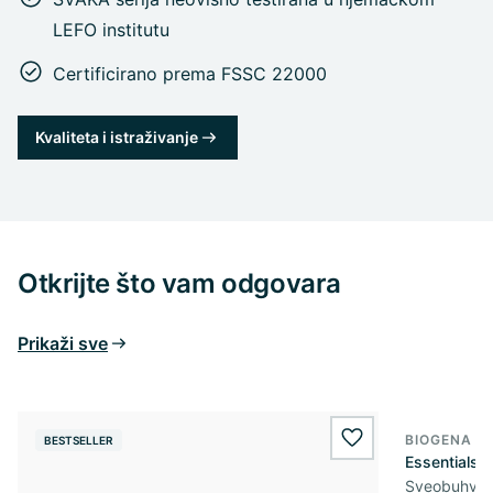
LEFO institutu
Certificirano prema FSSC 22000
Kvaliteta i istraživanje
Otkrijte što vam odgovara
Prikaži sve
BIOGENA S
BESTSELLER
wishlist.add
Essentials
Sveobuhvatn