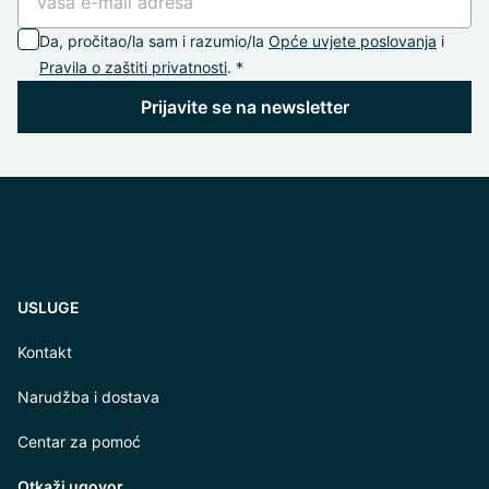
Da, pročitao/la sam i razumio/la
Opće uvjete poslovanja
i
Pravila o zaštiti privatnosti
. *
Prijavite se na newsletter
USLUGE
Kontakt
Narudžba i dostava
Centar za pomoć
Otkaži ugovor