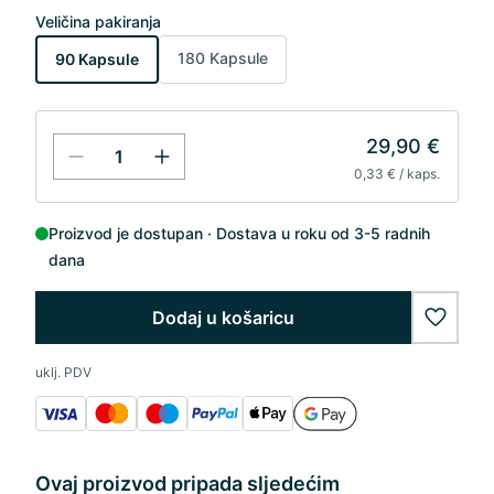
Veličina pakiranja
180 Kapsule
90 Kapsule
29,90 €
0,33 € / kaps.
Proizvod je dostupan
Dostava u roku od 3-5 radnih
dana
Dodaj u košaricu
wishlis
uklj. PDV
Ovaj proizvod pripada sljedećim