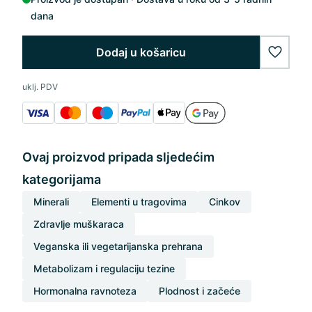
dana
Dodaj u košaricu
wishlis
uklj. PDV
Ovaj proizvod pripada sljedećim
kategorijama
Minerali
Elementi u tragovima
Cinkov
Zdravlje muškaraca
Veganska ili vegetarijanska prehrana
Metabolizam i regulaciju tezine
Hormonalna ravnoteza
Plodnost i začeće