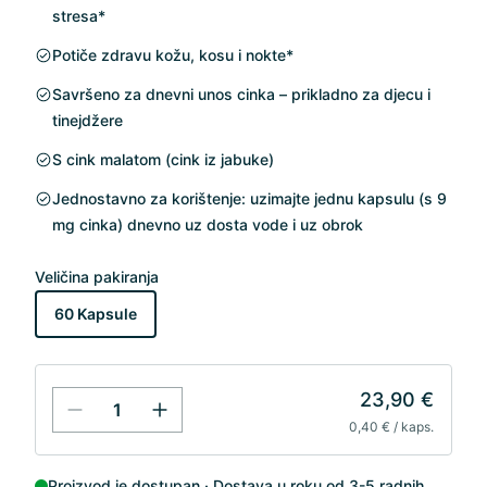
stresa*
Potiče zdravu kožu, kosu i nokte*
Savršeno za dnevni unos cinka – prikladno za djecu i
tinejdžere
S cink malatom (cink iz jabuke)
Jednostavno za korištenje: uzimajte jednu kapsulu (s 9
mg cinka) dnevno uz dosta vode i uz obrok
Veličina pakiranja
60 Kapsule
23,90 €
0,40 € / kaps.
Proizvod je dostupan
Dostava u roku od 3-5 radnih