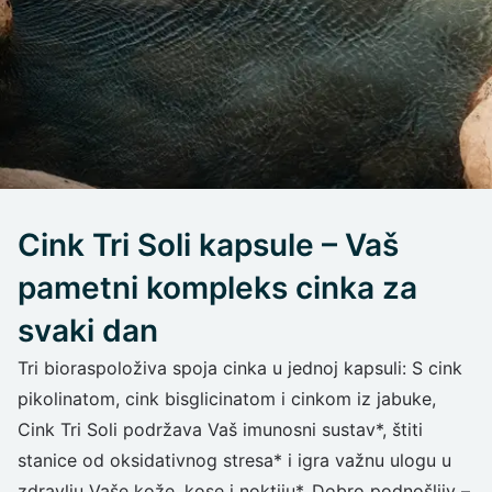
Cink Tri Soli kapsule – Vaš
pametni kompleks cinka za
svaki dan
Tri bioraspoloživa spoja cinka u jednoj kapsuli: S cink
pikolinatom, cink bisglicinatom i cinkom iz jabuke,
Cink Tri Soli podržava Vaš imunosni sustav*, štiti
stanice od oksidativnog stresa* i igra važnu ulogu u
zdravlju Vaše kože, kose i noktiju*. Dobro podnošljiv –