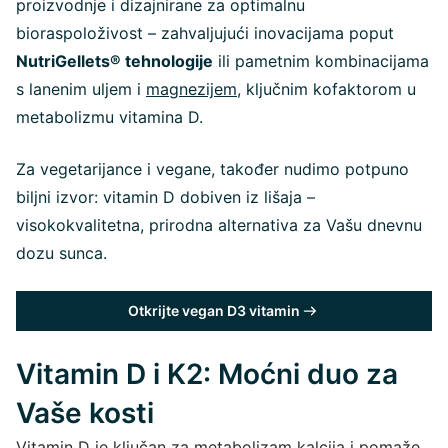
proizvodnje i dizajnirane za optimalnu
bioraspoloživost – zahvaljujući inovacijama poput
NutriGellets® tehnologije
ili pametnim kombinacijama
s lanenim uljem i
magnezijem
, ključnim kofaktorom u
metabolizmu vitamina D.
Za vegetarijance i vegane, također nudimo potpuno
biljni izvor: vitamin D dobiven iz lišaja –
visokokvalitetna, prirodna alternativa za Vašu dnevnu
dozu sunca.
Otkrijte vegan D3 vitamin
Vitamin D i K2: Moćni duo za
Vaše kosti
Vitamin D je ključan za metabolizam kalcija i pomaže