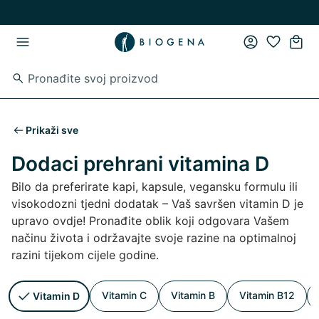
Preskoči na glavni sadržaj
Preskoči na glavnu navigaciju
Prikaži sve
Dodaci prehrani vitamina D
Bilo da preferirate kapi, kapsule, vegansku formulu ili
visokodozni tjedni dodatak – Vaš savršen vitamin D je
upravo ovdje! Pronađite oblik koji odgovara Vašem
načinu života i održavajte svoje razine na optimalnoj
razini tijekom cijele godine.
Vitamin C
Vitamin B
Vitamin B12
Vitamin D