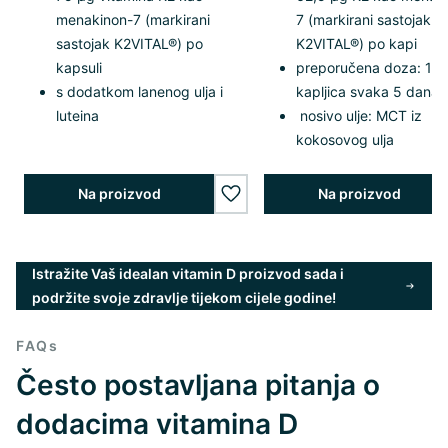
menakinon-7 (markirani
7 (markirani sastojak
sastojak K2VITAL®) po
K2VITAL®) po kapi
kapsuli
preporučena doza: 1
s dodatkom lanenog ulja i
kapljica svaka 5 dana
luteina
nosivo ulje: MCT iz
kokosovog ulja
Na proizvod
Na proizvod
wishlist.add
Istražite Vaš idealan vitamin D proizvod sada i
podržite svoje zdravlje tijekom cijele godine!
FAQs
Često postavljana pitanja o
dodacima vitamina D