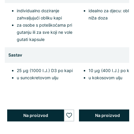
individualno doziranje
idealno za djecu: oblik 
zahvaljujući obliku kapi
niža doza
za osobe s poteškoćama pri
gutanju ili za sve koji ne vole
gutati kapsule
Sastav
25 µg (1000 I.J.) D3 po kapi
10 µg (400 I.J.) po kap
u suncokretovom ulju
u kokosovom ulju
Na proizvod
Na proizvod
wishlist.add