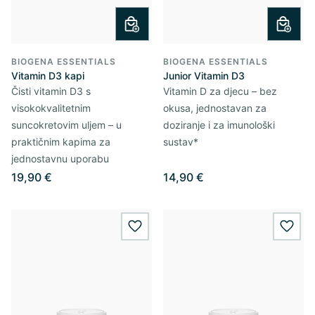
BIOGENA ESSENTIALS
BIOGENA ESSENTIALS
Vitamin D3 kapi
Junior Vitamin D3
Čisti vitamin D3 s
Vitamin D za djecu – bez
visokokvalitetnim
okusa, jednostavan za
suncokretovim uljem – u
doziranje i za imunološki
praktičnim kapima za
sustav*
jednostavnu uporabu
19,90 €
14,90 €
wishlist.add
wishl