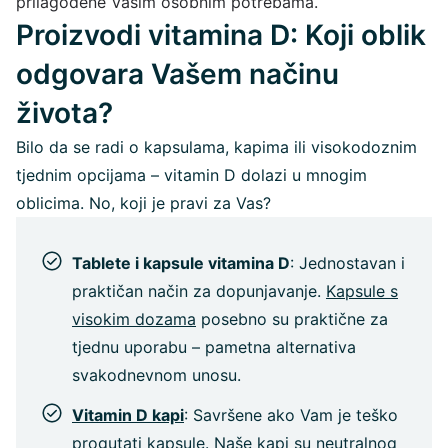
prilagođene Vašim osobnim potrebama.
Proizvodi vitamina D: Koji oblik
odgovara Vašem načinu
života?
Bilo da se radi o kapsulama, kapima ili visokodoznim
tjednim opcijama – vitamin D dolazi u mnogim
oblicima. No, koji je pravi za Vas?
Tablete i kapsule vitamina D
: Jednostavan i
praktičan način za dopunjavanje.
Kapsule s
visokim dozama
posebno su praktične za
tjednu uporabu – pametna alternativa
svakodnevnom unosu.
Vitamin D kapi
: Savršene ako Vam je teško
progutati kapsule. Naše kapi su neutralnog