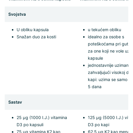
Svojstva
U obliku kapsula
u tekućem obliku
Snažan duo za kosti
idealno za osobe s
poteškoćama pri gutanju
za one koji ne vole uzi
kapsule
jednostavnije uzimanje
zahvaljujući visokoj do
kapi: uzima se samo sv
5 dana
Sastav
25 µg (1000 I.J.) vitamina
125 µg (5000 I.J.) vit
D3 po kapsuli
D3 po kapi
75 µg vitamina K2 kao
62,5 µg K2 kao menak