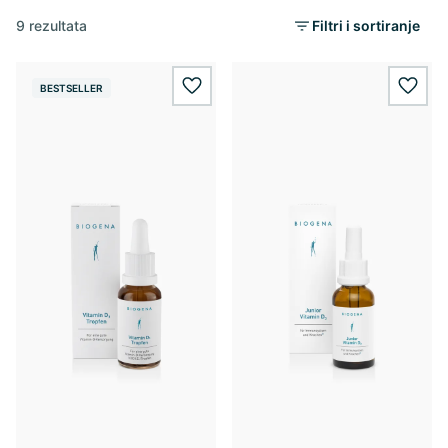
9 rezultata
Filtri i sortiranje
BESTSELLER
wishlist.add
wishl