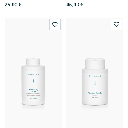
25,90 €
45,90 €
wishlist.add
wishl