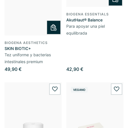
BIOGENA ESSENTIALS
AkutHaut® Balance
Para apoyar una piel
equilibrada
BIOGENA AESTHETICS
SKIN BIOTIC+
Tez uniforme y bacterias
intestinales premium
49,90 €
42,90 €
VEGANO
wishlist.add
wishl