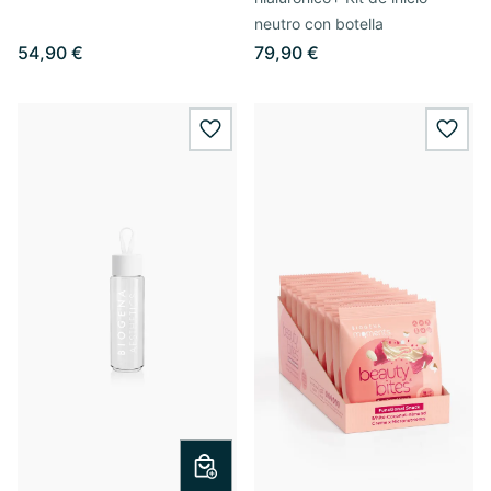
neutro con botella
54,90 €
79,90 €
wishlist.add
wishl