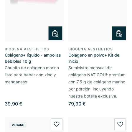
BIOGENA AESTHETICS
BIOGENA AESTHETICS
Colágeno+ líquido - ampollas
Colágeno en polvo+ Kit de
bebibles 10 g
inicio
Chupito de colágeno marino
Suministro mensual de
listo para beber con zinc y
colágeno NATICOL® premium
manganeso
con 7.5 g de colágeno marino
por porción, incluyendo
nuestra botella exclusiva.
39,90 €
79,90 €
VEGANO
wishlist.add
wishl