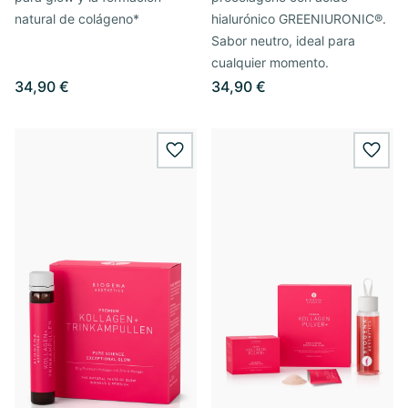
natural de colágeno*
hialurónico GREENIURONIC®.
Sabor neutro, ideal para
cualquier momento.
34,90 €
34,90 €
wishlist.add
wishl