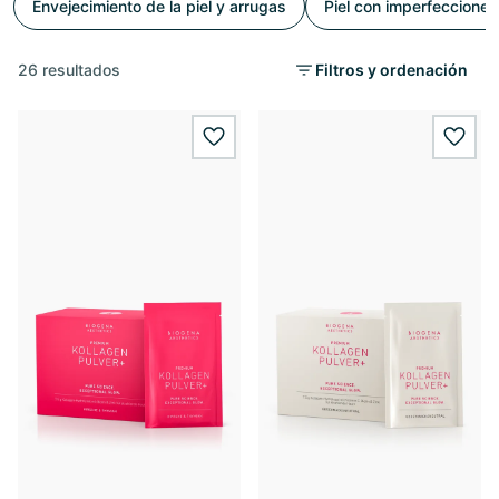
Envejecimiento de la piel y arrugas
Piel con imperfecciones
26 resultados
Filtros y ordenación
wishlist.add
wishl