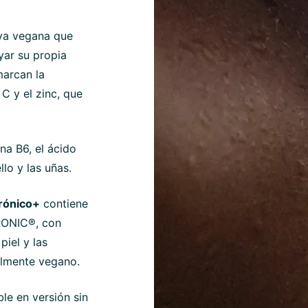
tiva vegana que
yar su propia
marcan la
C y el zinc, que
na B6, el ácido
llo y las uñas.
rónico+
contiene
RONIC®, con
iel y las
talmente vegano.
le en versión sin