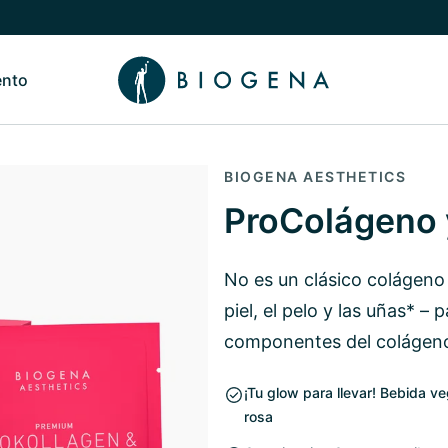
ento
de Nosotros
Alternar submenú de Conocimiento
BIOGENA AESTHETICS
ProColágeno 
No es un clásico colágeno 
piel, el pelo y las uñas* – 
componentes del colágeno 
¡Tu glow para llevar! Bebida v
rosa