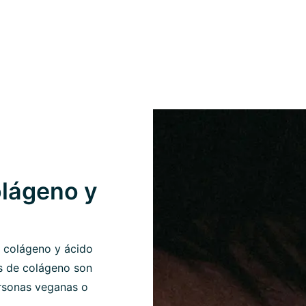
olágeno y
 colágeno y ácido
os de colágeno son
ersonas veganas o