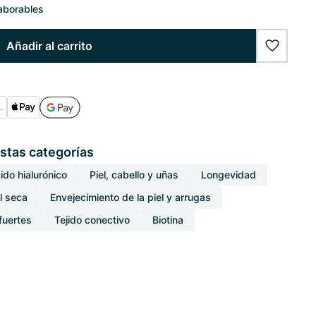
laborables
Añadir al carrito
wishlist
stas categorías
ido hialurónico
Piel, cabello y uñas
Longevidad
l seca
Envejecimiento de la piel y arrugas
fuertes
Tejido conectivo
Biotina