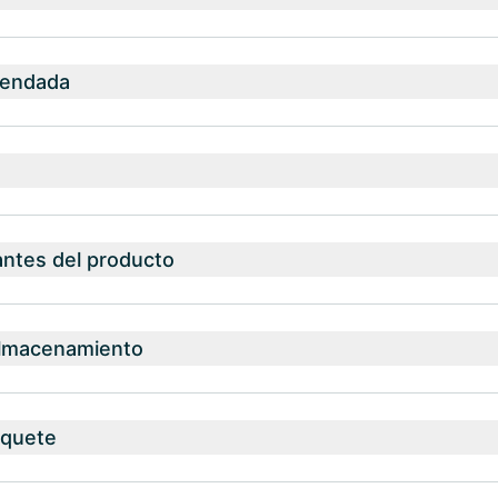
mendada
antes del producto
almacenamiento
aquete