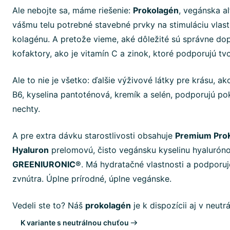
Ale nebojte sa, máme riešenie:
Prokolagén
, vegánska a
vášmu telu potrebné stavebné prvky na stimuláciu vlast
kolagénu. A pretože vieme, aké dôležité sú správne dopl
kofaktory, ako je vitamín C a zinok, ktoré podporujú tv
Ale to nie je všetko: ďalšie výživové látky pre krásu, ako
B6, kyselina pantoténová, kremík a selén, podporujú po
nechty.
A pre extra dávku starostlivosti obsahuje
Premium ProK
Hyaluron
prelomovú, čisto vegánsku kyselinu hyalurón
GREENIURONIC®
. Má hydratačné vlastnosti a podporu
zvnútra. Úplne prírodné, úplne vegánske.
Vedeli ste to? Náš
prokolagén
je k dispozícii aj v neutrá
K variante s neutrálnou chuťou