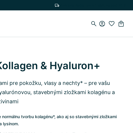
Doprava zadarmo pri nákupe nad 75 €
ollagen & Hyaluron+
ami pre pokožku, vlasy a nechty* – pre vašu
hyalurónovou, stavebnými zložkami kolagénu a
ivinami
e normálnu tvorbu kolagénu*, ako aj so stavebnými zložkami
a lysínom.