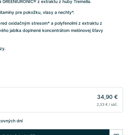
á GREENIURONIC® z extraktu z huby Tremella.
vitamíny pre pokožku, vlasy a nechty*.
red oxidačným stresom* a polyfenolmi z extraktu z
vého jablka doplnené koncentrátom melónovej šťavy
zy.
34,90 €
2,33 € / sáč.
covných dní