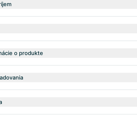
íjem
mácie o produkte
adovania
a