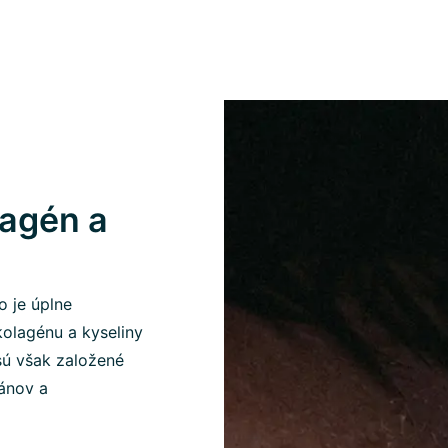
agén a
o je úplne
kolagénu a kyseliny
sú však založené
gánov a