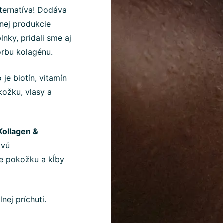
lternatíva! Dodáva
nej produkcie
nky, pridali sme aj
orbu kolagénu.
 je biotín, vitamín
kožku, vlasy a
ollagen &
ovú
je pokožku a kĺby
lnej príchuti.