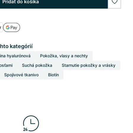
Pridať do košíka
wishlist
hto kategórií
ina hyalurónová
Pokožka, vlasy a nechty
losťami
Suchá pokožka
Starnutie pokožky a vrásky
Spojivové tkanivo
Biotín