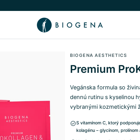
íbeh
núť podmenu Poradca
BIOGENA AESTHETICS
Premium ProK
Vegánska formula so živin
dennú rutinu s kyselinou 
vybranými kozmetickými ž
S vitamínom C, ktorý podporuj
kolagénu – glycínom, prolínom 