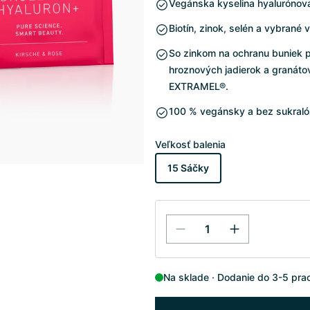
Vegánska kyselina hyalurónov
Biotín, zinok, selén a vybrané 
So zinkom na ochranu buniek p
hroznových jadierok a granáto
EXTRAMEL®.
100 % vegánsky a bez sukraló
Veľkosť balenia
15 Sáčky
Na sklade
Dodanie do 3-5 pra