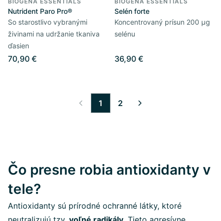
BIOGENA ESSENTIALS
BIOGENA ESSENTIALS
Nutrident Paro Pro®
Selén forte
So starostlivo vybranými
Koncentrovaný prísun 200 µg
živinami na udržanie tkaniva
selénu
ďasien
70,90 €
36,90 €
1
2
Čo presne robia antioxidanty v
tele?
Antioxidanty sú prírodné ochranné látky, ktoré
neutralizujú tzv.
voľné radikály
. Tieto agresívne