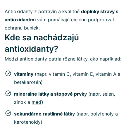
Antioxidanty z potravín a kvalitné
doplnky stravy s
antioxidantmi
vám pomáhajú cielene podporovať
ochranu buniek.
Kde sa nachádzajú
antioxidanty?
Medzi antioxidanty patria rôzne látky, ako napríklad:
vitamíny
(napr. vitamín C, vitamín E, vitamín A a
betakarotén)
minerálne látky
a
stopové prvky
(napr. selén,
zinok a
meď
)
sekundárne rastlinné látky
(napr. polyfenoly a
karotenoidy)