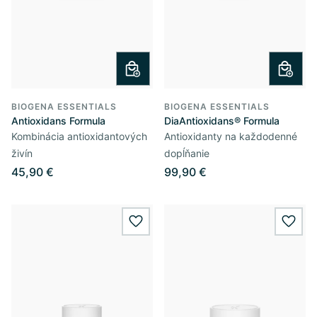
BIOGENA ESSENTIALS
BIOGENA ESSENTIALS
Antioxidans Formula
DiaAntioxidans® Formula
Kombinácia antioxidantových
Antioxidanty na každodenné
živín
dopĺňanie
45,90 €
99,90 €
wishlist.add
wishl