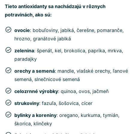
Tieto antioxidanty sa nachádzajú v rôznych
potravinách, ako sú:
ovocie
: bobuľoviny, jablká, čerešne, pomaranče,
hrozno, granátové jablká
zelenina
: špenát, kel, brokolica, paprika, mrkva,
paradajky
orechy a semená
: mandle, vlašské orechy, ľanové
semená, slnečnicové semená
celozrnné výrobky
: quinoa, ovos, jačmeň
strukoviny
: fazuľa, šošovica, cícer
bylinky a koreniny
: oregano, kurkuma, tymián,
škorica, klinčeky