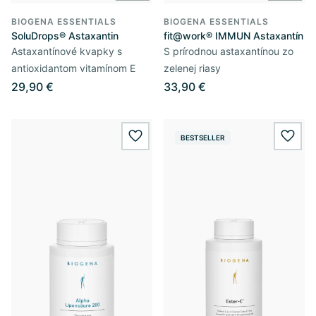
BIOGENA ESSENTIALS
BIOGENA ESSENTIALS
SoluDrops® Astaxantin
fit@work® IMMUN Astaxantín
Astaxantínové kvapky s
S prírodnou astaxantínou zo
antioxidantom vitamínom E
zelenej riasy
29,90 €
33,90 €
BESTSELLER
wishlist.add
wishl