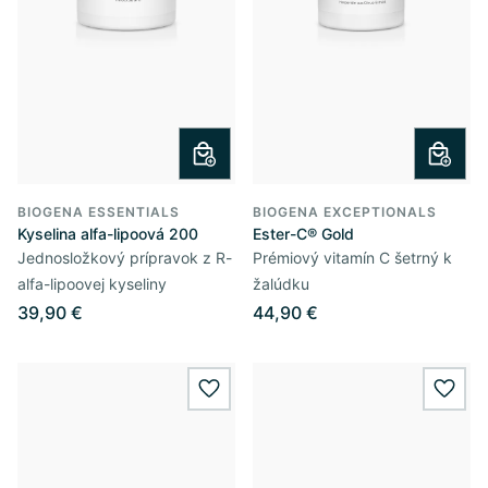
BIOGENA ESSENTIALS
BIOGENA EXCEPTIONALS
Kyselina alfa-lipoová 200
Ester-C® Gold
Jednosložkový prípravok z R-
Prémiový vitamín C šetrný k
alfa-lipoovej kyseliny
žalúdku
39,90 €
44,90 €
wishlist.add
wishl