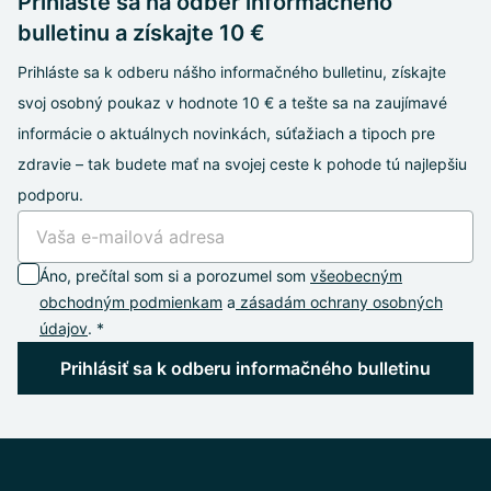
Prihláste sa na odber informačného
bulletinu a získajte 10 €
Prihláste sa k odberu nášho informačného bulletinu, získajte
svoj osobný poukaz v hodnote 10 € a tešte sa na zaujímavé
informácie o aktuálnych novinkách, súťažiach a tipoch pre
zdravie – tak budete mať na svojej ceste k pohode tú najlepšiu
podporu.
Áno, prečítal som si a porozumel som
všeobecným
obchodným podmienkam
a
zásadám ochrany osobných
údajov
. *
Prihlásiť sa k odberu informačného bulletinu