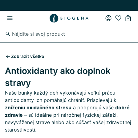
Skip to main content
Skip to main navigation
Zobraziť všetko
Antioxidanty ako doplnok
stravy
Naše bunky každý deň vykonávajú veľkú prácu –
antioxidanty ich pomáhajú chrániť. Prispievajú k
zníženiu oxidačného stresu
a podporujú vaše
dobré
zdravie
– sú ideálne pri náročnej fyzickej záťaži,
nevyváženej strave alebo ako súčasť vašej zdravotnej
starostlivosti.