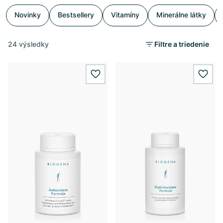
Novinky
Bestsellery
Vitamíny
Minerálne látky
24 výsledky
Filtre a triedenie
wishlist.add
wishl