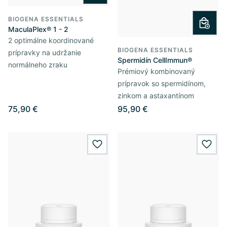
BIOGENA ESSENTIALS
MaculaPlex® 1 - 2
2 optimálne koordinované
BIOGENA ESSENTIALS
prípravky na udržanie
Spermidín CellImmun®
normálneho zraku
Prémiový kombinovaný
prípravok so spermidínom,
zinkom a astaxantínom
75,90 €
95,90 €
wishlist.add
wishl