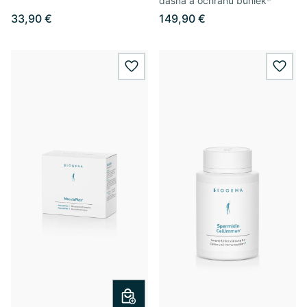
ďasná a ochranu buniek*
33,90 €
149,90 €
wishlist.add
wishl