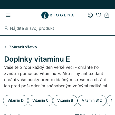
Skip to main content
Skip to main navigation
Zobraziť všetko
Doplnky vitamínu E
Vaše telo robí každý deň veľké veci - chráňte ho
zvnútra pomocou vitamínu E. Ako silný antioxidant
chráni vaše bunky pred oxidačným stresom a chráni
ich pred poškodením spôsobeným voľnými radikálmi.
Vitamín D
Vitamín C
Vitamín B
Vitamín B12
Mu