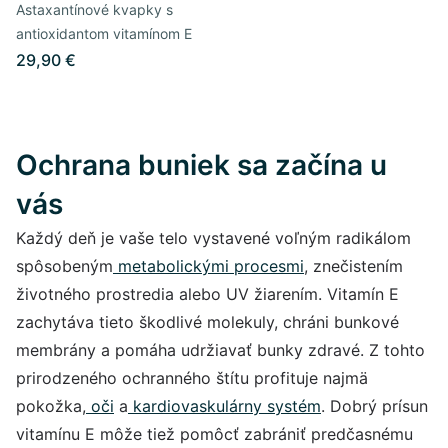
Astaxantínové kvapky s
antioxidantom vitamínom E
29,90 €
Ochrana buniek sa začína u
vás
Každý deň je vaše telo vystavené voľným radikálom
spôsobeným
metabolickými procesmi
, znečistením
životného prostredia alebo UV žiarením. Vitamín E
zachytáva tieto škodlivé molekuly, chráni bunkové
membrány a pomáha udržiavať bunky zdravé. Z tohto
prirodzeného ochranného štítu profituje najmä
pokožka,
oči
a
kardiovaskulárny systém
. Dobrý prísun
vitamínu E môže tiež pomôcť zabrániť predčasnému