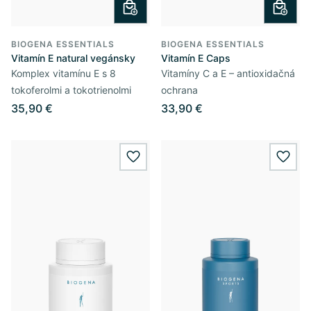
BIOGENA ESSENTIALS
BIOGENA ESSENTIALS
Vitamín E natural vegánsky
Vitamín E Caps
Komplex vitamínu E s 8
Vitamíny C a E – antioxidačná
tokoferolmi a tokotrienolmi
ochrana
35,90 €
33,90 €
wishlist.add
wishl