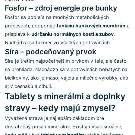
Fosfor – zdroj energie pre bunky
Fosfor sa podieľa na mnohých metabolických
procesoch, podporuje
funkciu bunkových membrán
a
prispieva k
udržaniu normálnych kostí a zubov
.
Nachádza sa takmer vo všetkých potravinách.
Síra – podceňovaný prvok
Síra je tretím najpočetnejším prvkom v tele, ale často
sa prehliada. Nachádza sa v potravinách bohatých na
bielkoviny, ako je mäso, vajcia a mliečne výrobky, ako
aj v cesnaku a cibuli.
Tablety s minerálmi a doplnky
stravy – kedy majú zmysel?
Vyvážená strava je najlepším základom pre
dostatočný prísun minerálov. Existujú však situácie,
kedy môžu byť
tablety s minerálmi
alebo iné formy