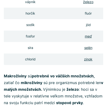
vápnik
železo
horčík
fluór
sodík
jód
fosfor
meď
síra
selén
chlorid
zinok
Makroživiny
sú
potrebné vo väčších množstvách,
zatiaľ čo
mikroživiny
sú pre organizmus potrebné len
v
malých množstvách.
Výnimkou je
železo
: hoci sa v
tele vyskytuje v relatívne veľkom množstve, vzhľadom
na svoju funkciu patrí medzi
stopové prvky
.