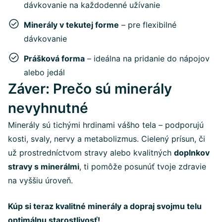
dávkovanie na každodenné užívanie
Minerály v tekutej forme
– pre flexibilné
dávkovanie
Prášková forma
– ideálna na pridanie do nápojov
alebo jedál
Záver: Prečo sú minerály
nevyhnutné
Minerály sú tichými hrdinami vášho tela – podporujú
kosti, svaly, nervy a metabolizmus. Cielený prísun, či
už prostredníctvom stravy alebo kvalitných
doplnkov
stravy s minerálmi
, ti pomôže posunúť tvoje zdravie
na vyššiu úroveň.
Kúp si teraz kvalitné minerály a dopraj svojmu telu
optimálnu starostlivosť!