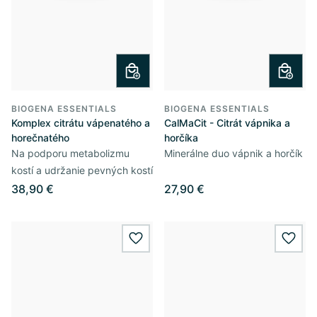
BIOGENA ESSENTIALS
BIOGENA ESSENTIALS
Komplex citrátu vápenatého a
CalMaCit - Citrát vápnika a
horečnatého
horčíka
Na podporu metabolizmu
Minerálne duo vápnik a horčík
kostí a udržanie pevných kostí
38,90 €
27,90 €
wishlist.add
wishl