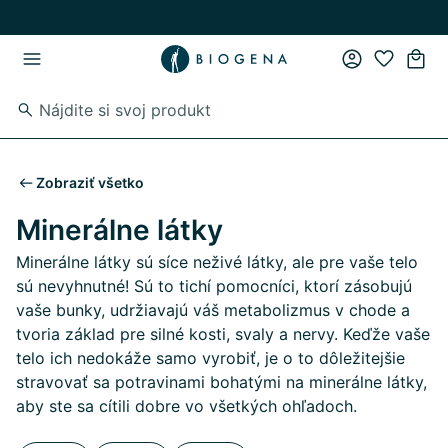
Skip to main content
Skip to main navigation
Zobraziť všetko
Minerálne látky
Minerálne látky sú síce neživé látky, ale pre vaše telo
sú nevyhnutné! Sú to tichí pomocníci, ktorí zásobujú
vaše bunky, udržiavajú váš metabolizmus v chode a
tvoria základ pre silné kosti, svaly a nervy. Keďže vaše
telo ich nedokáže samo vyrobiť, je o to dôležitejšie
stravovať sa potravinami bohatými na minerálne látky,
aby ste sa cítili dobre vo všetkých ohľadoch.