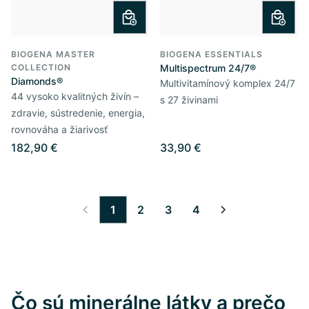
BIOGENA MASTER
BIOGENA ESSENTIALS
COLLECTION
Multispectrum 24/7®
Diamonds®
Multivitamínový komplex 24/7
44 vysoko kvalitných živín –
s 27 živinami
zdravie, sústredenie, energia,
rovnováha a žiarivosť
182,90 €
33,90 €
1
2
3
4
Čo sú minerálne látky a prečo