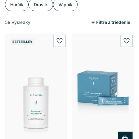
Horčík
Draslík
Vápnik
59 výsledky
Filtre a triedenie
BESTSELLER
wishlist.add
wishl