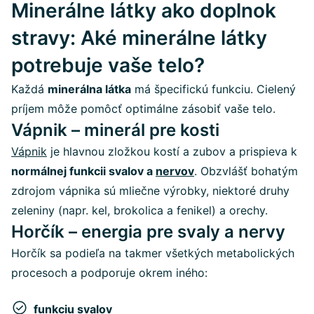
Minerálne látky ako doplnok
stravy: Aké minerálne látky
potrebuje vaše telo?
Každá
minerálna látka
má špecifickú funkciu. Cielený
príjem môže pomôcť optimálne zásobiť vaše telo.
Vápnik – minerál pre kosti
Vápnik
je hlavnou zložkou kostí a zubov a prispieva k
normálnej funkcii svalov a
nervov
. Obzvlášť bohatým
zdrojom vápnika sú mliečne výrobky, niektoré druhy
zeleniny (napr. kel, brokolica a fenikel) a orechy.
Horčík – energia pre svaly a nervy
Horčík sa podieľa na takmer všetkých metabolických
procesoch a podporuje okrem iného:
funkciu svalov