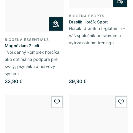
BIOGENA SPORTS
Draslík Horčík Sport
Horčík, draslík a L-glutamín –
váš spoločník pri silovom a
BIOGENA ESSENTIALS
vytrvalostnom tréningu
Magnézium 7 solí
Tvoj denný komplex horčíka
ako optimálna podpora pre
svaly, psychiku a nervový
systém
33,90 €
39,90 €
wishlist.add
wishl