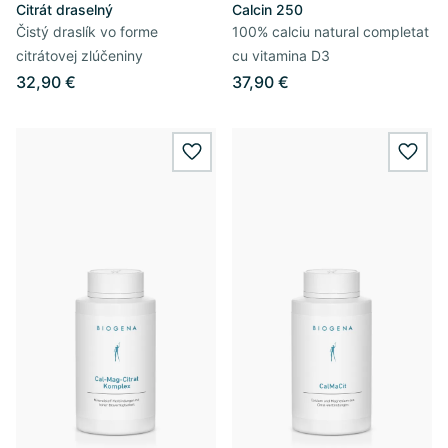
Citrát draselný
Calcin 250
Čistý draslík vo forme
100% calciu natural completat
citrátovej zlúčeniny
cu vitamina D3
32,90 €
37,90 €
wishlist.add
wishl