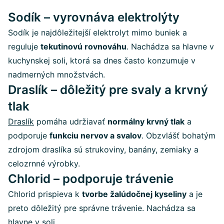
Sodík – vyrovnáva elektrolýty
Sodík je najdôležitejší elektrolyt mimo buniek a
reguluje
tekutinovú rovnováhu
. Nachádza sa hlavne v
kuchynskej soli, ktorá sa dnes často konzumuje v
nadmerných množstvách.
Draslík – dôležitý pre svaly a krvný
tlak
Draslík
pomáha udržiavať
normálny krvný tlak
a
podporuje
funkciu nervov a svalov
. Obzvlášť bohatým
zdrojom draslíka sú strukoviny, banány, zemiaky a
celozrnné výrobky.
Chlorid – podporuje trávenie
Chlorid prispieva k
tvorbe žalúdočnej kyseliny
a je
preto dôležitý pre správne trávenie. Nachádza sa
hlavne v soli.