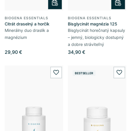
BIOGENA ESSENTIALS
BIOGENA ESSENTIALS
Citrát draselný a horčík
Bisglycinát magnézia 125
Minerálny duo draslík a
Bisglycinát horečnatý kapsuly
magnézium
– jemný, biologicky dostupný
a dobre stráviteľný
29,90 €
34,90 €
BESTSELLER
wishlist.add
wishl