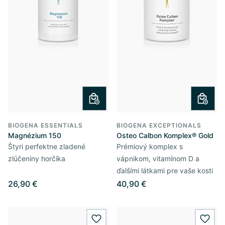
BIOGENA ESSENTIALS
BIOGENA EXCEPTIONALS
Magnézium 150
Osteo Calbon Komplex® Gold
Štyri perfektne zladené
Prémiový komplex s
zlúčeniny horčíka
vápnikom, vitamínom D a
ďalšími látkami pre vaše kosti
26,90 €
40,90 €
wishlist.add
wishl