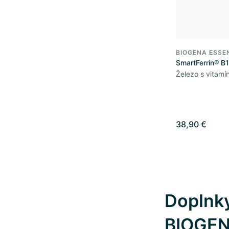
BIOGENA ESSE
SmartFerrin® B
Železo s vitam
38,90 €
Doplnky
BIOGE