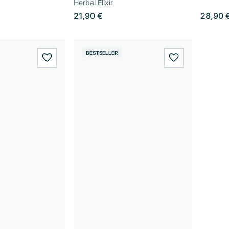
Herbal Elixír
21,90 €
28,90 
BESTSELLER
wishlist.add
wishlist.add