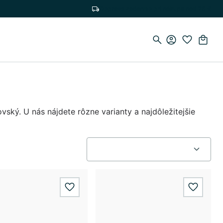
Doprava zadarmo pri nákupe nad 75 €
vský. U nás nájdete rôzne varianty a najdôležitejšie
wishlist.add
wishlis