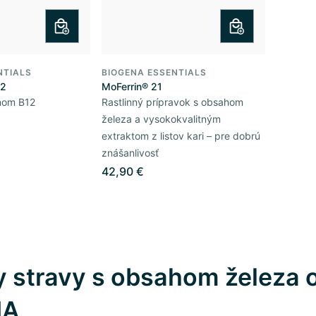
NTIALS
BIOGENA ESSENTIALS
12
MoFerrin® 21
ínom B12
Rastlinný prípravok s obsahom
železa a vysokokvalitným
extraktom z listov kari – pre dobrú
znášanlivosť
42,90 €
 stravy s obsahom železa 
NA