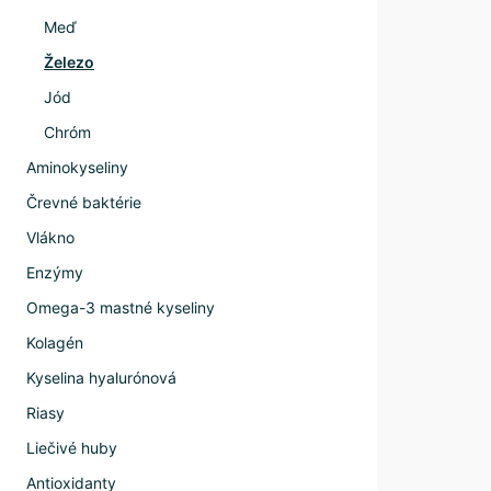
Meď
Železo
Jód
Chróm
Aminokyseliny
Črevné baktérie
Vlákno
Enzýmy
Omega-3 mastné kyseliny
Kolagén
Kyselina hyalurónová
Riasy
Liečivé huby
Antioxidanty