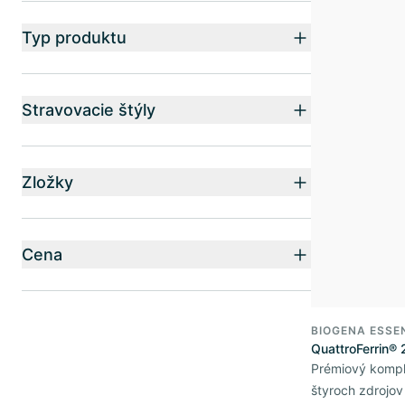
Typ produktu
Stravovacie štýly
Zložky
Cena
BIOGENA ESSE
QuattroFerrin®
Prémiový kompl
štyroch zdrojov