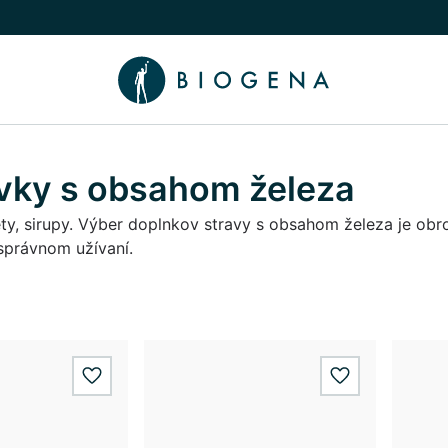
íbeh
núť podmenu Poradca
avky s obsahom železa
ety, sirupy. Výber doplnkov stravy s obsahom železa je obro
správnom užívaní.
wishlist.add
wishlist.add