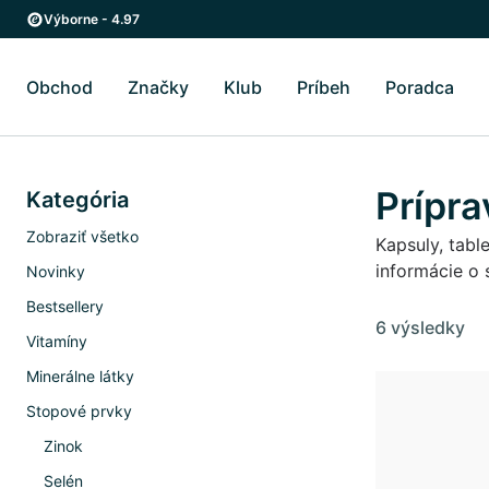
Skip to main content
Skip to main navigation
Výborne - 4.97
Obchod
Značky
Klub
Príbeh
Poradca
Prepnúť podmenu Obchod
Prepnúť podmenu Značky
Prepnúť podmenu Pr
Prep
Prípr
Kategória
Zobraziť všetko
Kapsuly, tabl
informácie o 
Novinky
Bestsellery
6 výsledky
Vitamíny
Minerálne látky
Stopové prvky
Zinok
Selén