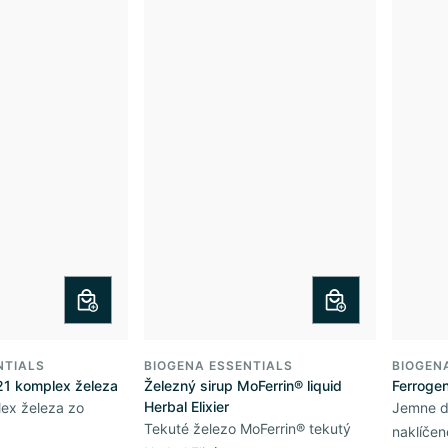
NTIALS
BIOGENA ESSENTIALS
BIOGEN
 21 komplex železa
Železný sirup MoFerrin® liquid
Ferroge
Herbal Elixier
ex železa zo
Jemne d
Tekuté železo MoFerrin® tekutý
naklíče