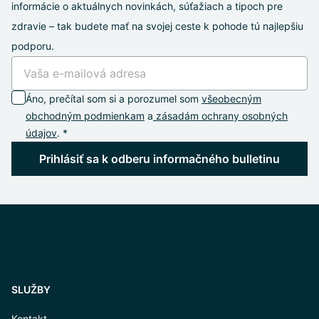
informácie o aktuálnych novinkách, súťažiach a tipoch pre
zdravie – tak budete mať na svojej ceste k pohode tú najlepšiu
podporu.
Áno, prečítal som si a porozumel som
všeobecným
obchodným podmienkam
a
zásadám ochrany osobných
údajov
. *
Prihlásiť sa k odberu informačného bulletinu
SLUŽBY
Kontakt