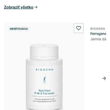
Zobraziť všetko
BIOGENA E
MENŠTRUÁCIA
wishlist.add
Ferrogena®
Jemne dávk