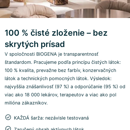
100 % čisté zloženie – bez
skrytých prísad
V spoločnosti BIOGENA je transparentnosť
štandardom. Pracujeme podľa princípu čistých látok:
100 % kvalita, prevažne bez farbív, konzervačných
látok a technických pomocných látok. Výsledok:
najvyššia znášanlivosť (97 %) a odporúčanie (95 %) od
viac ako 18 000 lekárov, terapeutov a viac ako pol
milióna zákazníkov.
KAŽDÁ šarža: nezávisle testovaná
Zaručený obsah aktívnych látok