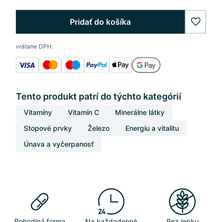
Pridať do košíka
wishlis
vrátane DPH.
Tento produkt patrí do týchto kategórií
Vitamíny
Vitamín C
Minerálne látky
Stopové prvky
Železo
Energiu a vitalitu
Únava a vyčerpanosť
Pohodlná forma
Na každodenné
Bez lepku