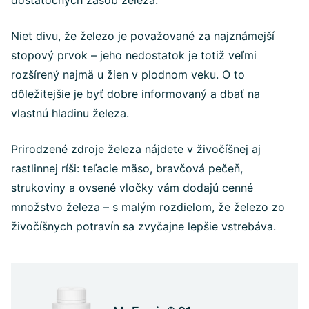
Niet divu, že železo je považované za najznámejší
stopový prvok – jeho nedostatok je totiž veľmi
rozšírený najmä u žien v plodnom veku. O to
dôležitejšie je byť dobre informovaný a dbať na
vlastnú hladinu železa.
Prirodzené zdroje železa nájdete v živočíšnej aj
rastlinnej ríši: teľacie mäso, bravčová pečeň,
strukoviny a ovsené vločky vám dodajú cenné
množstvo železa – s malým rozdielom, že železo zo
živočíšnych potravín sa zvyčajne lepšie vstrebáva.