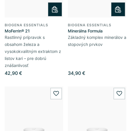
BIOGENA ESSENTIALS
BIOGENA ESSENTIALS
MoFerrin® 21
Minerálna Formula
Rastlinný prípravok s
Základný komplex minerálov a
obsahom železa a
stopových prvkov
vysokokvalitným extraktom z
listov kari – pre dobrú
znášanlivosť
42,90 €
34,90 €
wishlist.add
wishl