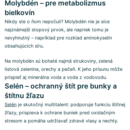
Molybdén – pre metabolizmus
bielkovín
Nikdy ste o ňom nepočuli? Molybdén nie je síce
najznámejší stopový prvok, ale napriek tomu je
nevyhnutný – napríklad pre rozklad aminokyselín
obsahujúcich síru.
Na molybdén sú bohaté najmä strukoviny, zelená
listová zelenina, orechy a pečeň. K jeho prísunu môže
prispieť aj minerálna voda a voda z vodovodu.
Selén – ochranný štít pre bunky a
štítnu žľazu
Selén
je skutočný multitalent: podporuje funkciu štítnej
žľazy, prispieva k ochrane buniek pred oxidačným
stresom a pomáha udržiavať zdravé vlasy a nechty.