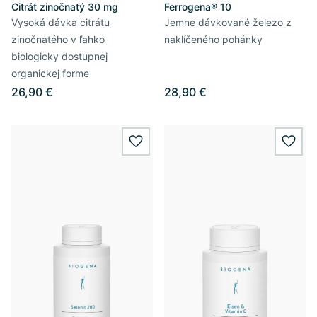
Citrát zinočnatý 30 mg
Ferrogena® 10
Vysoká dávka citrátu
Jemne dávkované železo z
zinočnatého v ľahko
naklíčeného pohánky
biologicky dostupnej
organickej forme
26,90 €
28,90 €
wishlist.add
wishl