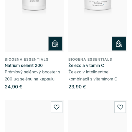
BIOGENA ESSENTIALS
BIOGENA ESSENTIALS
Natrium selenit 200
Železo a vitamín C
Prémiový selénový booster s
Železo v inteligentnej
200 µg selénu na kapsulu
kombinácii s vitamínom C
24,90 €
23,90 €
wishlist.add
wishl