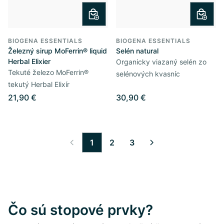
BIOGENA ESSENTIALS
BIOGENA ESSENTIALS
Železný sirup MoFerrin® liquid
Selén natural
Herbal Elixier
Organicky viazaný selén zo
Tekuté železo MoFerrin®
selénových kvasníc
tekutý Herbal Elixír
21,90 €
30,90 €
1
2
3
Čo sú stopové prvky?