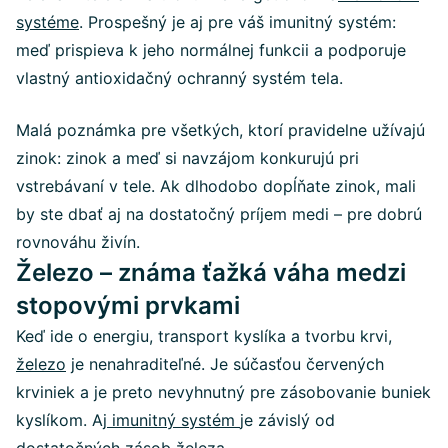
systéme
. Prospešný je aj pre váš imunitný systém:
meď prispieva k jeho normálnej funkcii a podporuje
vlastný antioxidačný ochranný systém tela.
Malá poznámka pre všetkých, ktorí pravidelne užívajú
zinok: zinok a meď si navzájom konkurujú pri
vstrebávaní v tele. Ak dlhodobo dopĺňate zinok, mali
by ste dbať aj na dostatočný príjem medi – pre dobrú
rovnováhu živín.
Železo – známa ťažká váha medzi
stopovými prvkami
Keď ide o energiu, transport kyslíka a tvorbu krvi,
železo
je nenahraditeľné. Je súčasťou červených
krviniek a je preto nevyhnutný pre zásobovanie buniek
kyslíkom. Aj
imunitný systém
je závislý od
dostatočných zásob železa.