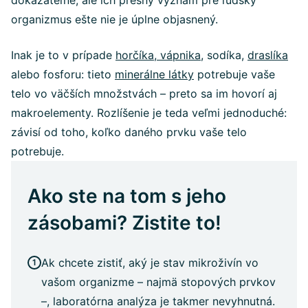
dokázateľné, ale ich presný význam pre ľudský
organizmus ešte nie je úplne objasnený.
Inak je to v prípade
horčíka
,
vápnika
, sodíka,
draslíka
alebo fosforu: tieto
minerálne látky
potrebuje vaše
telo vo väčších množstvách – preto sa im hovorí aj
makroelementy. Rozlíšenie je teda veľmi jednoduché:
závisí od toho, koľko daného prvku vaše telo
potrebuje.
Ako ste na tom s jeho
zásobami? Zistite to!
Ak chcete zistiť, aký je stav mikroživín vo
vašom organizme – najmä stopových prvkov
–, laboratórna analýza je takmer nevyhnutná.