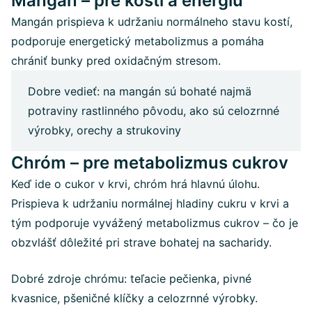
Mangán – pre kosti a energiu
Mangán prispieva k udržaniu normálneho stavu kostí,
podporuje energetický metabolizmus a pomáha
chrániť bunky pred oxidačným stresom.
Dobre vedieť: na mangán sú bohaté najmä
potraviny rastlinného pôvodu, ako sú celozrnné
výrobky, orechy a strukoviny
Chróm – pre metabolizmus cukrov
Keď ide o cukor v krvi, chróm hrá hlavnú úlohu.
Prispieva k udržaniu normálnej hladiny cukru v krvi a
tým podporuje vyvážený metabolizmus cukrov – čo je
obzvlášť dôležité pri strave bohatej na sacharidy.
Dobré zdroje chrómu: teľacie pečienka, pivné
kvasnice, pšeničné klíčky a celozrnné výrobky.