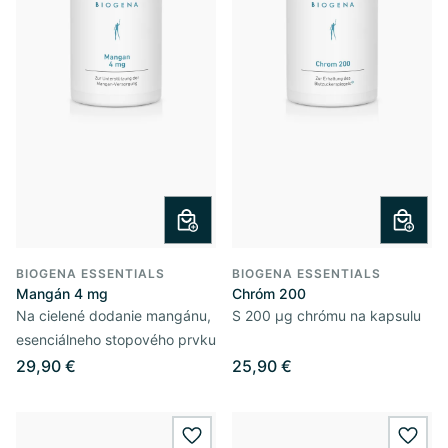
BIOGENA ESSENTIALS
BIOGENA ESSENTIALS
Mangán 4 mg
Chróm 200
Na cielené dodanie mangánu,
S 200 µg chrómu na kapsulu
esenciálneho stopového prvku
29,90 €
25,90 €
wishlist.add
wishl