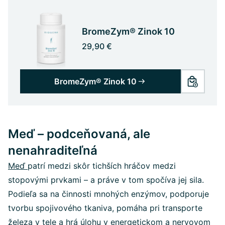
BromeZym® Zinok 10
29,90 €
BromeZym® Zinok 10
Meď – podceňovaná, ale
nenahraditeľná
Meď
patrí medzi skôr tichších hráčov medzi
stopovými prvkami – a práve v tom spočíva jej sila.
Podieľa sa na činnosti mnohých enzýmov, podporuje
tvorbu spojivového tkaniva, pomáha pri transporte
železa v tele a hrá úlohu v energetickom a
nervovom