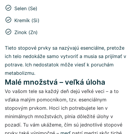
Selen (Se)
Kremík (Si)
Zinok (Zn)
Tieto stopové prvky sa nazývajú esenciálne, pretože
ich telo nedokáže samo vytvoriť a musia sa prijímať v
potrave. Ich nedostatok môže viesť k poruchám
metabolizmu.
Malé množstvá – veľká úloha
Vo vašom tele sa každý deň dejú veľké veci – a to
vďaka malým pomocníkom, tzv. esenciálnym
stopovým prvkom. Hoci ich potrebujete len v
minimálnych množstvách, plnia dôležité úlohy v
pozadí. Tu vám ukážeme, čím sú jednotlivé stopové
prvky také výnimočné –
meď
patrí medzi skôr tiché