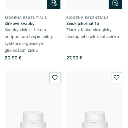
BIOGENA ESSENTIALS
BIOGENA ESSENTIALS
Zinkové kvapky
Zinok pikolinát 15
Kvapky zinku – tekutá
Zinok z ľahko biologicky
podpora pre tvoj imunitný
dostupného pikolinátu zinku
systém s organickým
glukonátom zinku
20,90 €
27,90 €
wishlist.add
wishl