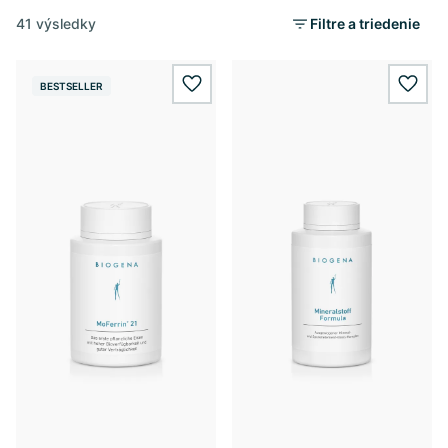
41 výsledky
Filtre a triedenie
BESTSELLER
wishlist.add
wishl