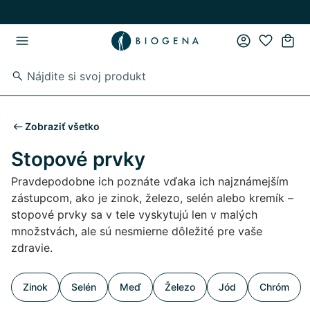
Skip to main content
Skip to main navigation
Zobraziť všetko
Stopové prvky
Pravdepodobne ich poznáte vďaka ich najznámejším
zástupcom, ako je zinok, železo, selén alebo kremík –
stopové prvky sa v tele vyskytujú len v malých
množstvách, ale sú nesmierne dôležité pre vaše
zdravie.
Zinok
Selén
Meď
Železo
Jód
Chróm