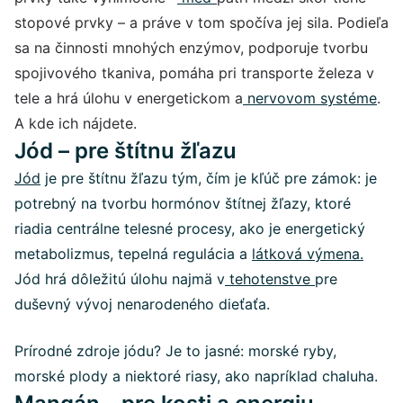
stopové prvky – a práve v tom spočíva jej sila. Podieľa
sa na činnosti mnohých enzýmov, podporuje tvorbu
spojivového tkaniva, pomáha pri transporte železa v
tele a hrá úlohu v energetickom a
nervovom systéme
.
A kde ich nájdete.
Jód – pre štítnu žľazu
Jód
je pre štítnu žľazu tým, čím je kľúč pre zámok: je
potrebný na tvorbu hormónov štítnej žľazy, ktoré
riadia centrálne telesné procesy, ako je energetický
metabolizmus, tepelná regulácia a
látková výmena.
Jód hrá dôležitú úlohu najmä v
tehotenstve
pre
duševný vývoj nenarodeného dieťaťa.
Prírodné zdroje jódu? Je to jasné: morské ryby,
morské plody a niektoré riasy, ako napríklad chaluha.