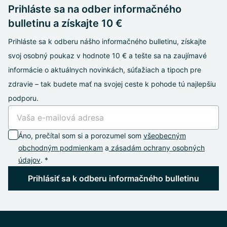
Prihláste sa na odber informačného
bulletinu a získajte 10 €
Prihláste sa k odberu nášho informačného bulletinu, získajte
svoj osobný poukaz v hodnote 10 € a tešte sa na zaujímavé
informácie o aktuálnych novinkách, súťažiach a tipoch pre
zdravie – tak budete mať na svojej ceste k pohode tú najlepšiu
podporu.
Áno, prečítal som si a porozumel som
všeobecným
obchodným podmienkam
a
zásadám ochrany osobných
údajov
. *
Prihlásiť sa k odberu informačného bulletinu