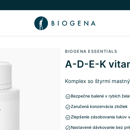
íbeh
núť podmenu Poradca
BIOGENA ESSENTIALS
A-D-E-K vita
Komplex so štyrmi mastným
Bezpečne balené v rybích žela
Zaručená konzervácia zložiek
Zlepšenie zásobovania tukov v
Nastavené dávkovanie bez prí