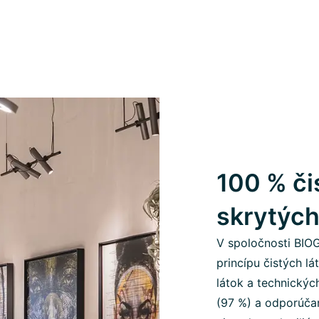
100 % či
skrytých
V spoločnosti BIO
princípu čistých l
látok a technickýc
(97 %) a odporúčan