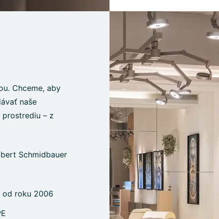
iou. Chceme, aby
dávať naše
prostrediu – z
Albert Schmidbauer
 od roku 2006
PE