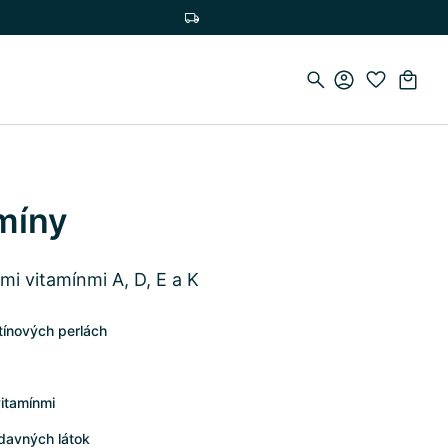
Doprava zadarmo pri nákupe nad 75 €
míny
i vitamínmi A, D, E a K
tínových perlách
itamínmi
davných látok