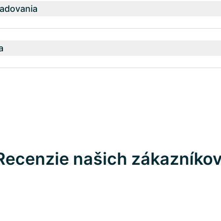
adovania
a
Recenzie našich zákazníko