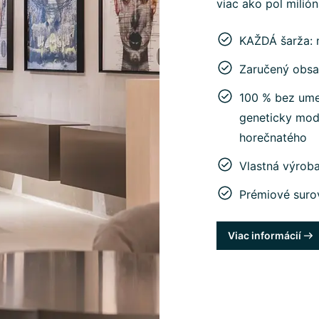
viac ako pol milió
KAŽDÁ šarža: 
Zaručený obsa
100 % bez umel
geneticky mod
horečnatého
Vlastná výrob
Prémiové suro
Viac informácií