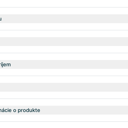
u
íjem
mácie o produkte