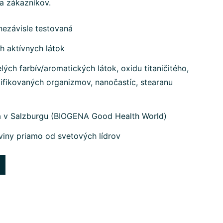
na zákazníkov.
nezávisle testovaná
h aktívnych látok
ých farbív/aromatických látok, oxidu titaničitého,
ifikovaných organizmov, nanočastíc, stearanu
a v Salzburgu (BIOGENA Good Health World)
viny priamo od svetových lídrov