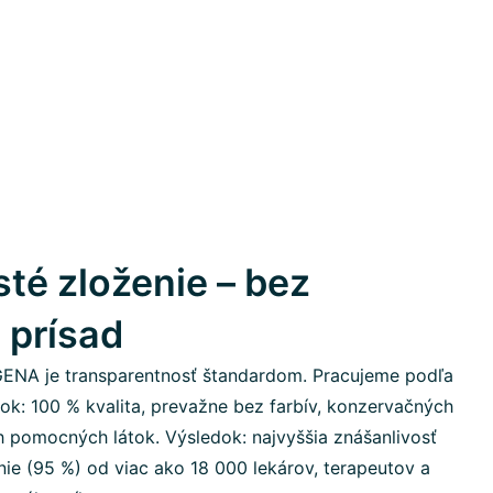
sté zloženie – bez
 prísad
GENA je transparentnosť štandardom. Pracujeme podľa
átok: 100 % kvalita, prevažne bez farbív, konzervačných
h pomocných látok. Výsledok: najvyššia znášanlivosť
ie (95 %) od viac ako 18 000 lekárov, terapeutov a