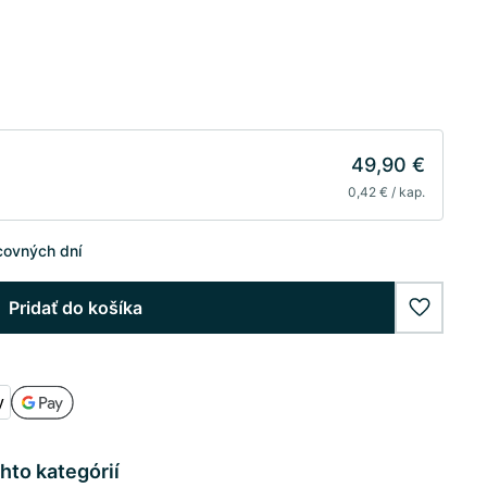
49,90 €
0,42 € / kap.
covných dní
Pridať do košíka
wishlist
hto kategórií