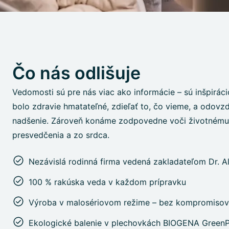
Čo nás odlišuje
Vedomosti sú pre nás viac ako informácie – sú inšpirác
bolo zdravie hmatateľné, zdieľať to, čo vieme, a odovz
nadšenie. Zároveň konáme zodpovedne voči životnému 
presvedčenia a zo srdca.
Nezávislá rodinná firma vedená zakladateľom Dr. 
100 % rakúska veda v každom prípravku
Výroba v malosériovom režime – bez kompromisov
Ekologické balenie v plechovkách BIOGENA Green