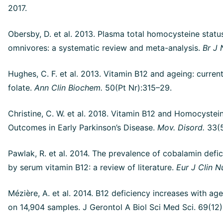
2017.
Obersby, D. et al. 2013. Plasma total homocysteine stat
omnivores: a systematic review and meta-analysis.
Br J 
Hughes, C. F. et al. 2013. Vitamin B12 and ageing: current
folate.
Ann Clin Biochem.
50(Pt Nr):315–29.
Christine, C. W. et al. 2018. Vitamin B12 and Homocystein
Outcomes in Early Parkinson’s Disease.
Mov. Disord.
33(
Pawlak, R. et al. 2014. The prevalence of cobalamin def
by serum vitamin B12: a review of literature.
Eur J Clin N
Mézière, A. et al. 2014. B12 deficiency increases with age
on 14,904 samples. J Gerontol A Biol Sci Med Sci. 69(12