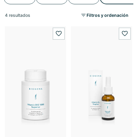
4 resultados
Filtros y ordenación
wishlist.add
wishl