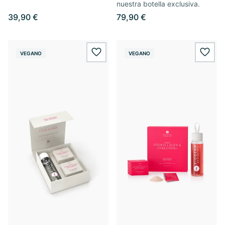
nuestra botella exclusiva.
39,90 €
79,90 €
VEGANO
VEGANO
wishlist.add
wishl