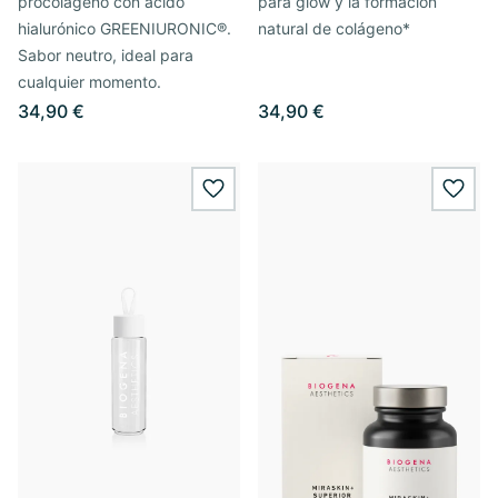
procolágeno con ácido
para glow y la formación
hialurónico GREENIURONIC®.
natural de colágeno*
Sabor neutro, ideal para
cualquier momento.
34,90 €
34,90 €
wishlist.add
wishl