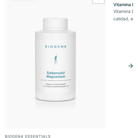
wishlist.add
Vitamina D3
Vitamina D3 
calidad, en 
BIOGENA ESSENTIALS