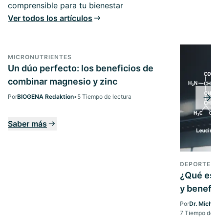
comprensible para tu bienestar
Ver todos los artículos
MICRONUTRIENTES
Un dúo perfecto: los beneficios de
combinar magnesio y zinc
Por
BIOGENA Redaktion
•
5 Tiempo de lectura
Saber más
DEPORTE
¿Qué es 
y benefic
Por
Dr. Michae
7 Tiempo de l