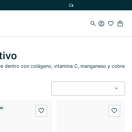
Envío gratuito a partir de 75 €
tivo
esde dentro con colágeno, vitamina C, manganeso y cobre
NO
wishlist.add
wishlis