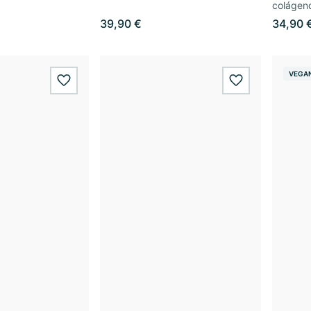
colágen
39,90 €
34,90 
VEGA
wishlist.add
wishlist.add