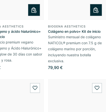
A AESTHETICS
BIOGENA AESTHETICS
eno y ácido hialurónico+
Colágeno en polvo+ Kit de inicio
icio
Suministro mensual de colágeno
nicio premium vegano
NATICOL® premium con 7.5 g de
eno y Ácido Hialurónico+
colágeno marino por porción,
glow de 30 días con sabor
incluyendo nuestra botella
 y rosa.
exclusiva.
€
79,90 €
wishlist.add
wishlis