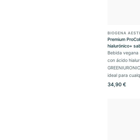
BIOGENA AEST
Premium ProCol
hialurónico+ sa
Bebida vegana 
con ácido hialu
GREENIURONIC®
ideal para cual
34,90 €