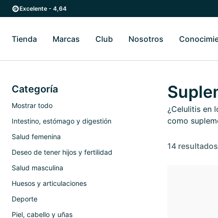
Ir al contenido principal
Ir a la navegación principal
Excelente - 4,64
Tienda
Marcas
Club
Nosotros
Conocimi
Alternar submenú de Tienda
Alternar submenú de Marcas
Alternar submenú 
Suplem
Categoría
Mostrar todo
¿Celulitis en
como supleme
Intestino, estómago y digestión
Salud femenina
14 resultados
Deseo de tener hijos y fertilidad
Salud masculina
Huesos y articulaciones
Deporte
Piel, cabello y uñas