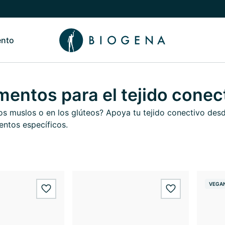
ento
de Nosotros
Alternar submenú de Conocimiento
entos para el tejido conec
 los muslos o en los glúteos? Apoya tu tejido conectivo d
ntos específicos.
VEGA
wishlist.add
wishlist.add