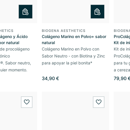
HETICS
BIOGENA AESTHETICS
BIOGEN
ágeno y Ácido
Colágeno Marino en Polvo+ sabor
ProColág
bor natural
natural
Kit de in
de procolágeno
Colágeno Marino en Polvo con
Kit de i
rónico
Sabor Neutro - con Biotina y Zinc
ProColág
. Sabor neutro,
para apoyar la piel bonita*
para tu 
quier momento.
a cereza
34,90 €
79,90 
wishlist.add
wishlist.add