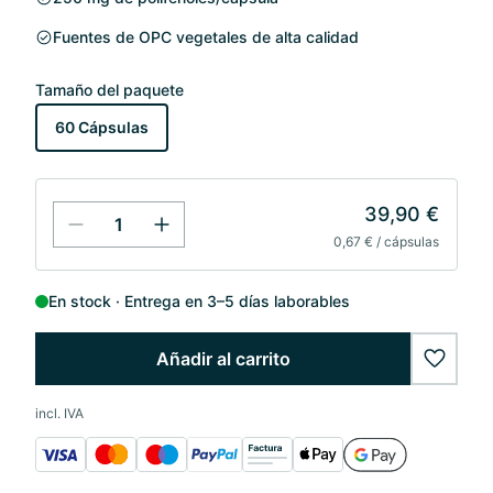
Fuentes de OPC vegetales de alta calidad
Tamaño del paquete
60 Cápsulas
39,90 €
0,67 € / cápsulas
En stock
Entrega en 3–5 días laborables
Añadir al carrito
wishlis
incl. IVA