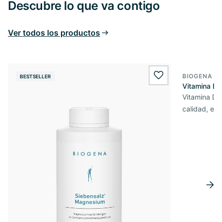
Descubre lo que va contigo
Ver todos los productos
BIOGENA E
BESTSELLER
BESTSELL
wishlist.add
Vitamina D3
Vitamina D3 
calidad, en 