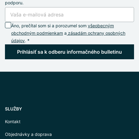
podporu.
Áno, prečítal som si a porozumel som
všeobecným
obchodným podmienkam
a
zásadám ochrany osobných
údajov
. *
Prihlásiť sa k odberu informačného bulletinu
SLUŽBY
Kontakt
Objednávky a doprava