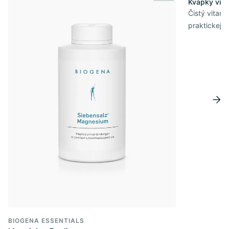
Kvapky vit
Čistý vitam
praktickej 
BIOGENA ESSENTIALS