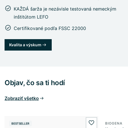
KAŽDÁ šarža je nezávisle testovaná nemeckým
inštitútom LEFO
Certifikované podľa FSSC 22000
Kvalita a výskum
Objav, čo sa ti hodí
Zobraziť všetko
BIOGENA E
BESTSELLER
BESTSELL
wishlist.add