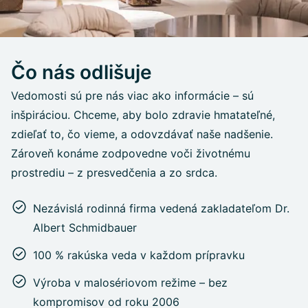
Čo nás odlišuje
Vedomosti sú pre nás viac ako informácie – sú
inšpiráciou. Chceme, aby bolo zdravie hmatateľné,
zdieľať to, čo vieme, a odovzdávať naše nadšenie.
Zároveň konáme zodpovedne voči životnému
prostrediu – z presvedčenia a zo srdca.
Nezávislá rodinná firma vedená zakladateľom Dr.
Albert Schmidbauer
100 % rakúska veda v každom prípravku
Výroba v malosériovom režime – bez
kompromisov od roku 2006