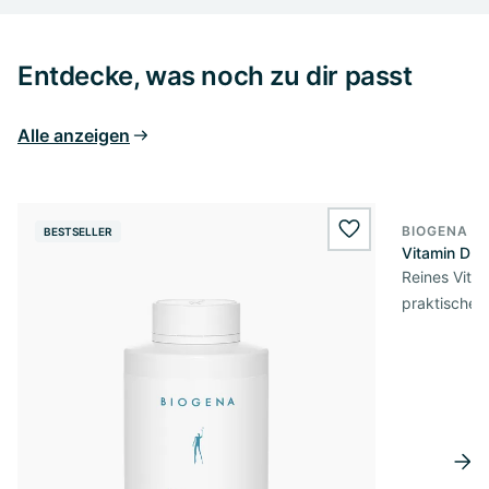
Entdecke, was noch zu dir passt
Alle anzeigen
BIOGENA E
BESTSELLER
BESTSELL
wishlist.add
Vitamin D3 
Reines Vita
praktischer