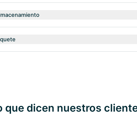
almacenamiento
aquete
o que dicen nuestros client