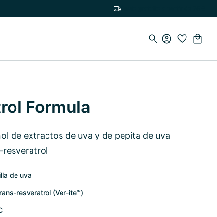
Envío gratuito a partir de 75 €
rol Formula
ol de extractos de uva y de pepita de uva
-resveratrol
lla de uva
rans-resveratrol (Ver-ite™)
C