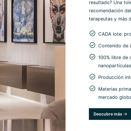
resultado? Una tol
recomendación del
terapeutas y más d
CADA lote: pr
Contenido de i
100% libre de c
nanopartículas
Producción in
Materias prima
mercado globa
Descubre más