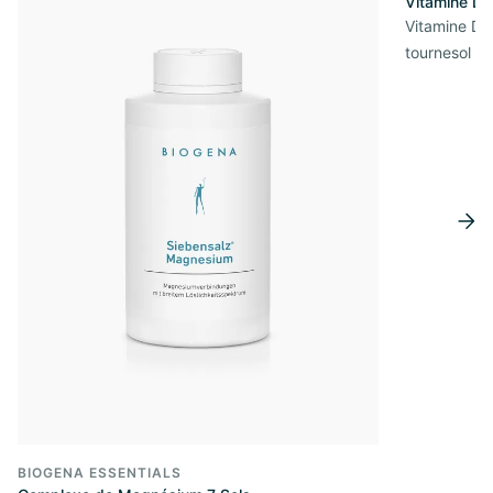
Vitamine D3
Vitamine D3 
tournesol de
BIOGENA ESSENTIALS