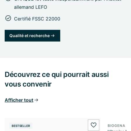
allemand LEFO
Certifié FSSC 22000
Qualité et recherche
Découvrez ce qui pourrait aussi
vous convenir
Afficher tout
BIOGENA E
BESTSELLER
BESTSELL
wishlist.add