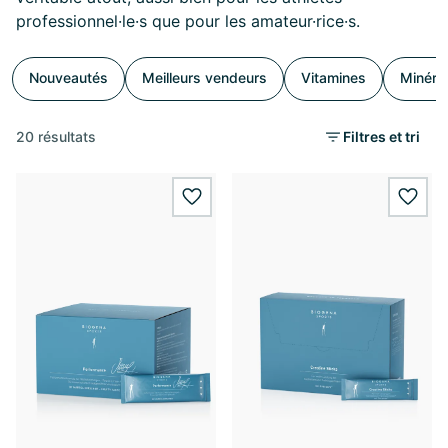
professionnel·le·s que pour les amateur·rice·s.
Nouveautés
Meilleurs vendeurs
Vitamines
Minéra
20 résultats
Filtres et tri
wishlist.add
wishl