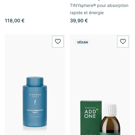
TINYsphere® pour absorption
rapide et énergie
118,00 €
39,90 €
VÉGAN
wishlist.add
wishl