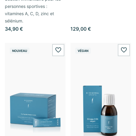
personnes sportives :
vitamines A, C, D, zinc et
sélénium.
34,90 €
129,00 €
NOUVEAU
VÉGAN
wishlist.add
wishl