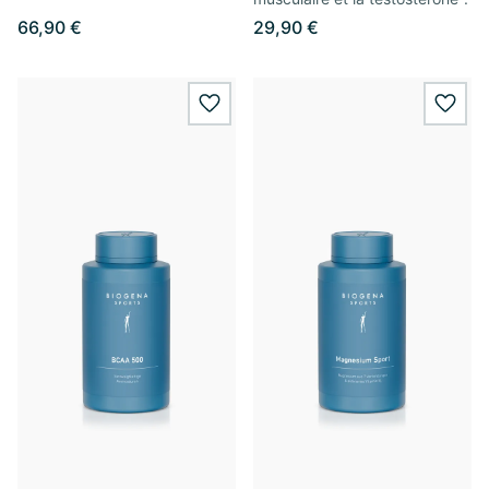
66,90 €
29,90 €
wishlist.add
wishl