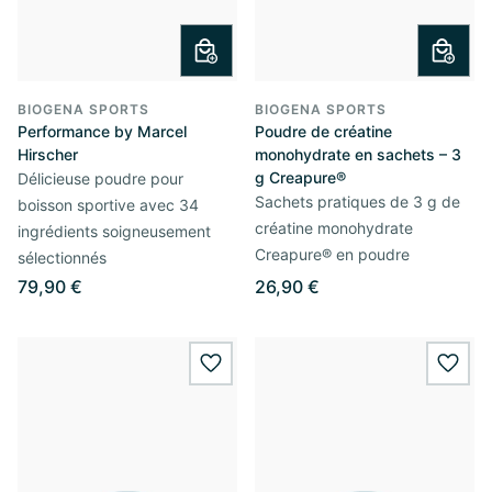
BIOGENA SPORTS
BIOGENA SPORTS
Performance by Marcel
Poudre de créatine
Hirscher
monohydrate en sachets – 3
g Creapure®
Délicieuse poudre pour
Sachets pratiques de 3 g de
boisson sportive avec 34
créatine monohydrate
ingrédients soigneusement
Creapure® en poudre
sélectionnés
79,90 €
26,90 €
wishlist.add
wishl