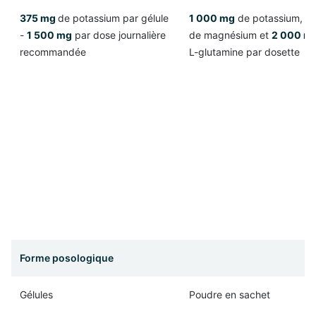
375 mg
de potassium par gélule
1 000 mg
de potassium,
1
-
1 500 mg
par dose journalière
de magnésium et
2 000 m
recommandée
L-glutamine par dosette
Forme posologique
Gélules
Poudre en sachet