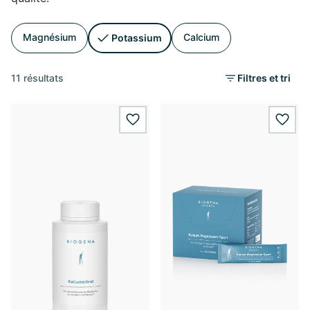
Magnésium
Calcium
Potassium
11 résultats
Filtres et tri
wishlist.add
wishl