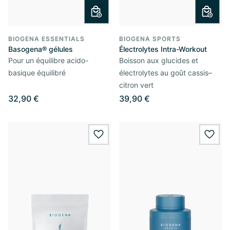
BIOGENA ESSENTIALS
BIOGENA SPORTS
Basogena® gélules
Électrolytes Intra-Workout
Pour un équilibre acido-
Boisson aux glucides et
basique équilibré
électrolytes au goût cassis–
citron vert
32,90 €
39,90 €
wishlist.add
wishl