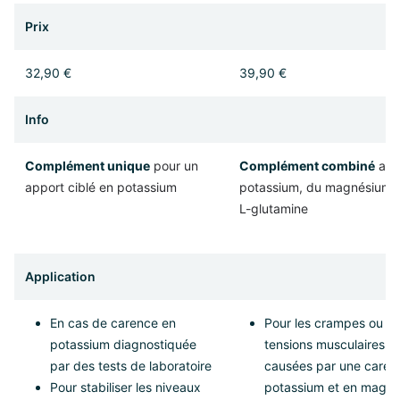
Prix
32,90 €
39,90 €
Info
Complément unique
pour un
Complément combiné
ave
apport ciblé en potassium
potassium, du magnésium e
L-glutamine
Application
En cas de carence en
Pour les crampes ou
potassium diagnostiquée
tensions musculaires
par des tests de laboratoire
causées par une caren
Pour stabiliser les niveaux
potassium et en magn