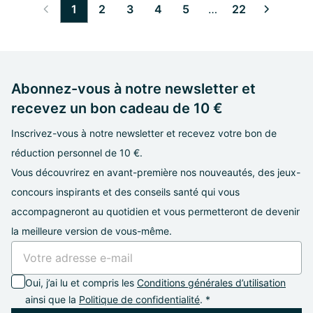
1
2
3
4
5
…
22
6
7
8
9
10
11
12
13
14
15
16
17
18
19
20
21
Abonnez-vous à notre newsletter et
recevez un bon cadeau de 10 €
Inscrivez-vous à notre newsletter et recevez votre bon de
réduction personnel de 10 €.
Vous découvrirez en avant-première nos nouveautés, des jeux-
concours inspirants et des conseils santé qui vous
accompagneront au quotidien et vous permetteront de devenir
la meilleure version de vous-même.
Oui, j’ai lu et compris les
Conditions générales d’utilisation
ainsi que la
Politique de confidentialité
. *