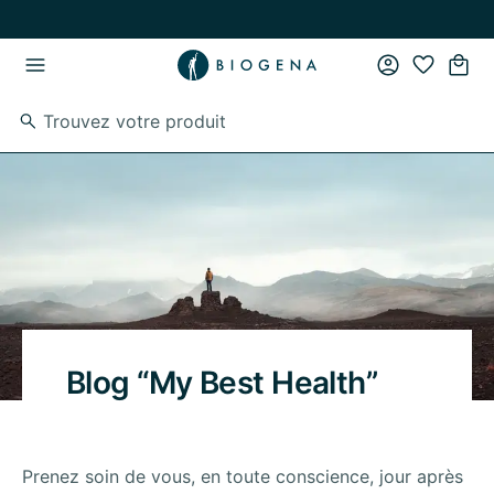
Passer au contenu principal
Passer à la navigation principale
Blog “My Best Health”
Prenez soin de vous, en toute conscience, jour après