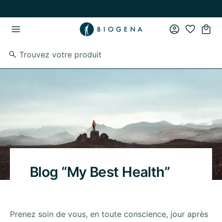
Passer au contenu principal
Passer à la navigation principale
Blog “My Best Health”
Prenez soin de vous, en toute conscience, jour après