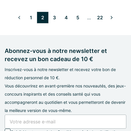
1
2
3
4
5
…
22
6
7
8
9
10
11
12
13
14
15
16
17
18
19
20
21
Abonnez-vous à notre newsletter et
recevez un bon cadeau de 10 €
Inscrivez-vous à notre newsletter et recevez votre bon de
réduction personnel de 10 €.
Vous découvrirez en avant-première nos nouveautés, des jeux-
concours inspirants et des conseils santé qui vous
accompagneront au quotidien et vous permetteront de devenir
la meilleure version de vous-même.