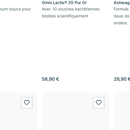
Omni Lactis® 20 Pur Or
Ashwaga
mium douce pour
Avec 10 souches bactériennes
Formule
testées scientifiquement
issue de 
entière.
58,90 €
26,90 
wishlist.add
wishlist.add