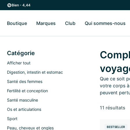
Passer au contenu principal
Passer à la navigation principale
Bien - 4,44
Boutique
Marques
Club
Qui sommes-nous
Basculer vers le sous-menu Boutique
Basculer vers le sous-menu Marques
Ba
Complé
Catégorie
Afficher tout
voyag
Digestion, intestin et estomac
Que ce soit p
Santé des femmes
votre corps à
Fertilité et conception
peuvent pertu
Santé masculine
11 résultats
Os et articulations
Sport
BESTSELLER
Peau, cheveux et ongles