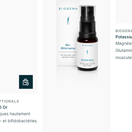
BIOGEN
Potassi
Magnési
Glutamine
musculat
PTIONALS
0 Or
iques hautement
 et bifidobactéries.