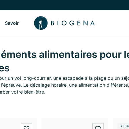
Savoir
sculer vers le sous-menu Qui sommes-nous
Basculer vers le sous-menu Savoir
ments alimentaires pour l
es
our un vol long-courrier, une escapade à la plage ou un séj
 l'épreuve. Le décalage horaire, une alimentation différen
rber votre bien-être.
BESTS