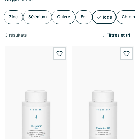
Zinc
Sélénium
Cuivre
Fer
Chrome
Iode
3 résultats
Filtres et tri
wishlist.add
wishl