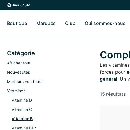
Passer au contenu principal
Passer à la navigation principale
Bien - 4,44
Boutique
Marques
Club
Qui sommes-nous
Basculer vers le sous-menu Boutique
Basculer vers le sous-menu Marques
Ba
Compl
Catégorie
Afficher tout
Les vitamine
forces pour
s
Nouveautés
général
. Un 
Meilleurs vendeurs
Vitamines
15 résultats
Vitamine D
Vitamine C
Vitamine B
Vitamine B12