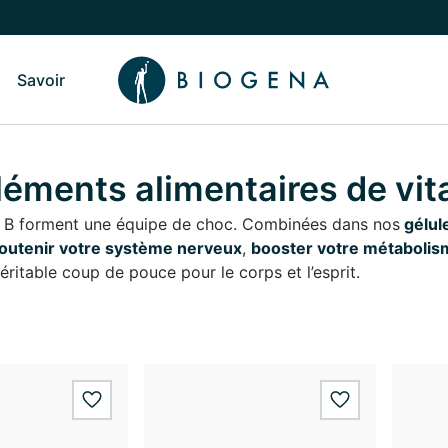
Savoir
sculer vers le sous-menu Qui sommes-nous
Basculer vers le sous-menu Savoir
éments alimentaires de vit
s B forment une équipe de choc. Combinées dans nos
gélule
outenir votre système nerveux
,
booster votre métabolis
véritable coup de pouce pour le corps et l’esprit.
wishlist.add
wishlist.add