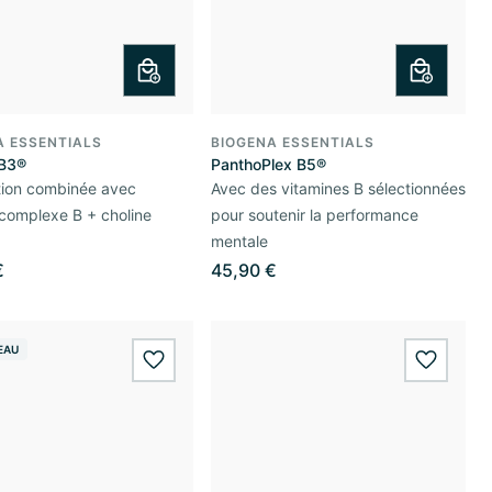
A ESSENTIALS
BIOGENA ESSENTIALS
 B3®
PanthoPlex B5®
tion combinée avec
Avec des vitamines B sélectionnées
 complexe B + choline
pour soutenir la performance
mentale
€
45,90 €
EAU
wishlist.add
wishlis