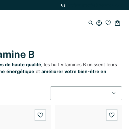
Livraison gratuite à partir de 75 €
amine B
s de haute qualité
, les huit vitamines B unissent leurs
me
énergétique
et
améliorer votre bien-être en
wishlist.add
wishlis