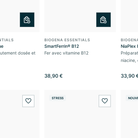
NTIALS
BIOGENA ESSENTIALS
BIOGEN
ue
SmartFerrin® B12
NiaPlex
autement dosée et
Fer avec vitamine B12
Prépara
niacine,
38,90 €
33,90 
STRESS
NOUV
wishlist.add
wishlist.add