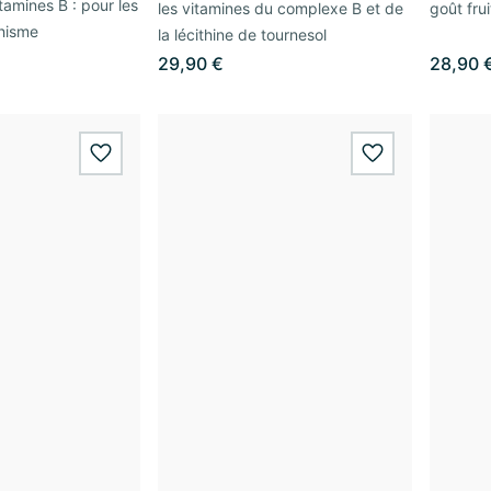
amines B : pour les
les vitamines du complexe B et de
goût frui
chisme
la lécithine de tournesol
29,90 €
28,90 
wishlist.add
wishlist.add