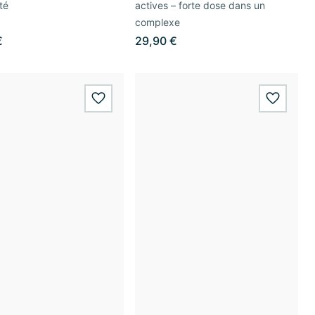
té
actives – forte dose dans un
complexe
€
29,90 €
wishlist.add
wishlis