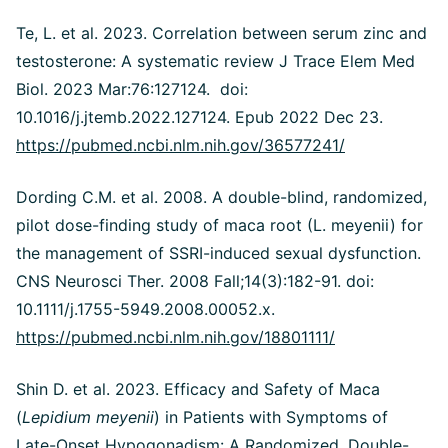
Te, L. et al. 2023. Correlation between serum zinc and
testosterone: A systematic review J Trace Elem Med
Biol. 2023 Mar:76:127124. doi:
10.1016/j.jtemb.2022.127124. Epub 2022 Dec 23.
https://pubmed.ncbi.nlm.nih.gov/36577241/
Dording C.M. et al. 2008. A double-blind, randomized,
pilot dose-finding study of maca root (L. meyenii) for
the management of SSRI-induced sexual dysfunction.
CNS Neurosci Ther. 2008 Fall;14(3):182-91. doi:
10.1111/j.1755-5949.2008.00052.x.
https://pubmed.ncbi.nlm.nih.gov/18801111/
Shin D. et al. 2023. Efficacy and Safety of Maca
(
Lepidium meyenii
) in Patients with Symptoms of
Late-Onset Hypogonadism: A Randomized, Double-