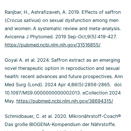
Ranjbar, H., Ashrafizaveh, A. 2019. Effects of saffron
(
Crocus sativus
) on sexual dysfunction among men
and women: A systematic review and meta-analysis.
Avicenna J Phytomed. 2019 Sep-Oct;9(5):419-427.
https://pubmed.ncbi.nlm.nih.gov/31516855/
Goyal A. et al. 2024. Saffron extract as an emerging
novel therapeutic option in reproduction and sexual
health: recent advances and future prospectives. Ann
Med Surg (Lond). 2024 Apr 4;86(5):2856-2865. doi:
10.1097/MS9.0000000000002013. eCollection 2024
May.
https://pubmed.ncbi.nlm.nih.gov/38694315/
Schmidbauer, C. et al. 2020. Mikronährstoff-Coach®
Das große BIOGENA-Kompendium der Nährstoffe.