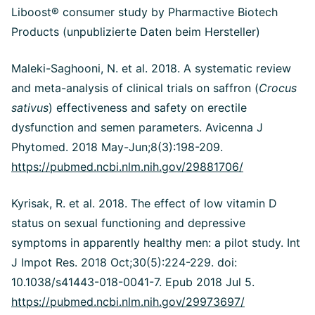
Liboost® consumer study by Pharmactive Biotech
Products (unpublizierte Daten beim Hersteller)
Maleki-Saghooni, N. et al. 2018. A systematic review
and meta-analysis of clinical trials on saffron (
Crocus
sativus
) effectiveness and safety on erectile
dysfunction and semen parameters. Avicenna J
Phytomed. 2018 May-Jun;8(3):198-209.
https://pubmed.ncbi.nlm.nih.gov/29881706/
Kyrisak, R. et al. 2018. The effect of low vitamin D
status on sexual functioning and depressive
symptoms in apparently healthy men: a pilot study. Int
J Impot Res. 2018 Oct;30(5):224-229. doi:
10.1038/s41443-018-0041-7. Epub 2018 Jul 5.
https://pubmed.ncbi.nlm.nih.gov/29973697/