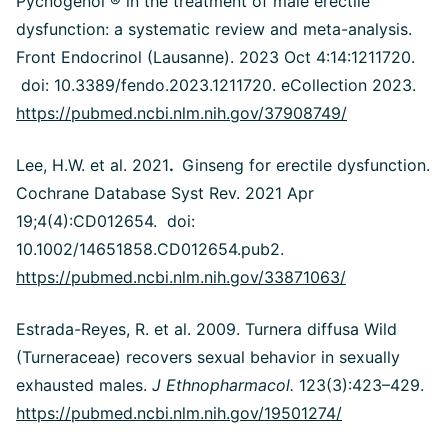
Pycnogenol ® in the treatment of male erectile
dysfunction: a systematic review and meta-analysis.
Front Endocrinol (Lausanne). 2023 Oct 4:14:1211720.
doi: 10.3389/fendo.2023.1211720. eCollection 2023.
https://pubmed.ncbi.nlm.nih.gov/37908749/
Lee, H.W. et al. 2021
.
Ginseng for erectile dysfunction.
Cochrane Database Syst Rev. 2021 Apr
19;4(4):CD012654. doi:
10.1002/14651858.CD012654.pub2.
https://pubmed.ncbi.nlm.nih.gov/33871063/
Estrada-Reyes, R. et al. 2009. Turnera diffusa Wild
(Turneraceae) recovers sexual behavior in sexually
exhausted males.
J Ethnopharmacol.
123(3):423–429.
https://pubmed.ncbi.nlm.nih.gov/19501274/