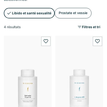
Prostate et vessie
Libido et santé sexualité
4 résultats
Filtres et tri
wishlist.add
wishl