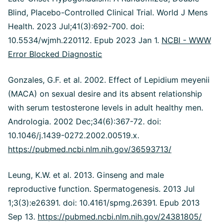
Blind, Placebo-Controlled Clinical Trial. World J Mens
Health. 2023 Jul;41(3):692-700. doi:
10.5534/wjmh.220112. Epub 2023 Jan 1.
NCBI - WWW
Error Blocked Diagnostic
Gonzales, G.F. et al. 2002. Effect of Lepidium meyenii
(MACA) on sexual desire and its absent relationship
with serum testosterone levels in adult healthy men.
Andrologia. 2002 Dec;34(6):367-72. doi:
10.1046/j.1439-0272.2002.00519.x.
https://pubmed.ncbi.nlm.nih.gov/36593713/
Leung, K.W. et al. 2013. Ginseng and male
reproductive function. Spermatogenesis. 2013 Jul
1;3(3):e26391. doi: 10.4161/spmg.26391. Epub 2013
Sep 13.
https://pubmed.ncbi.nlm.nih.gov/24381805/