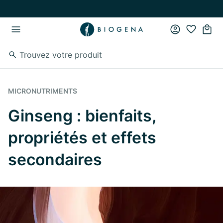
Passer au contenu principal
Passer à la navigation principale
MICRONUTRIMENTS
Ginseng : bienfaits,
propriétés et effets
secondaires