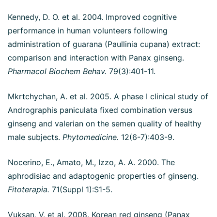
Kennedy, D. O. et al. 2004. Improved cognitive
performance in human volunteers following
administration of guarana (Paullinia cupana) extract:
comparison and interaction with Panax ginseng.
Pharmacol Biochem Behav.
79(3):401-11.
Mkrtchychan, A. et al. 2005. A phase I clinical study of
Andrographis paniculata fixed combination versus
ginseng and valerian on the semen quality of healthy
male subjects.
Phytomedicine.
12(6-7):403-9.
Nocerino, E., Amato, M., Izzo, A. A. 2000. The
aphrodisiac and adaptogenic properties of ginseng.
Fitoterapia.
71(Suppl 1):S1-5.
Vuksan, V. et al. 2008. Korean red ginseng (Panax