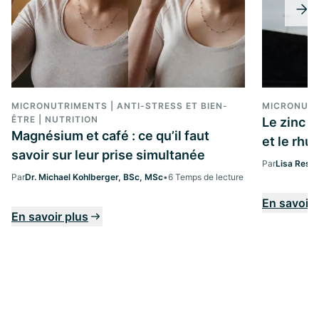
MICRONUTRIMENTS | ANTI-STRESS ET BIEN-
MICRONUT
ÊTRE | NUTRITION
Le zinc 
Magnésium et café : ce qu’il faut
et le rh
savoir sur leur prise simultanée
Par
Lisa Ress
Par
Dr. Michael Kohlberger, BSc, MSc
•
6 Temps de lecture
En savoir 
En savoir plus