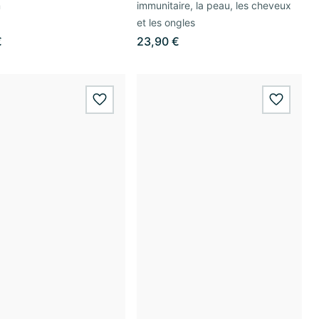
m
immunitaire, la peau, les cheveux
et les ongles
€
23,90 €
wishlist.add
wishlis