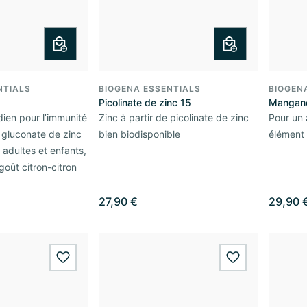
NTIALS
BIOGENA ESSENTIALS
BIOGEN
Picolinate de zinc 15
Mangan
idien pour l’immunité
Zinc à partir de picolinate de zinc
Pour un 
u gluconate de zinc
bien biodisponible
élément
 adultes et enfants,
goût citron-citron
27,90 €
29,90 
wishlist.add
wishlist.add