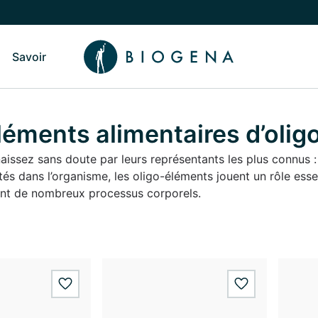
Savoir
sculer vers le sous-menu Qui sommes-nous
Basculer vers le sous-menu Savoir
éments alimentaires d’olig
aissez sans doute par leurs représentants les plus connus : z
ités dans l’organisme, les oligo-éléments jouent un rôle ess
nt de nombreux processus corporels.
wishlist.add
wishlist.add