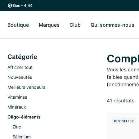
Passer au contenu principal
Passer à la navigation principale
Bien - 4,44
Boutique
Marques
Club
Qui sommes-nous
Basculer vers le sous-menu Boutique
Basculer vers le sous-menu Marques
Ba
Compl
Catégorie
Afficher tout
Vous les conn
faibles quant
Nouveautés
fonctionneme
Meilleurs vendeurs
Vitamines
41 résultats
Minéraux
Oligo-éléments
BESTSELLER
Zinc
Sélénium