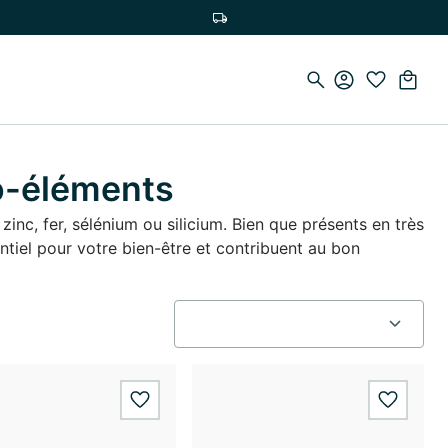
Livraison gratuite à partir de 75 €
o-éléments
inc, fer, sélénium ou silicium. Bien que présents en très
entiel pour votre bien-être et contribuent au bon
wishlist.add
wishlis