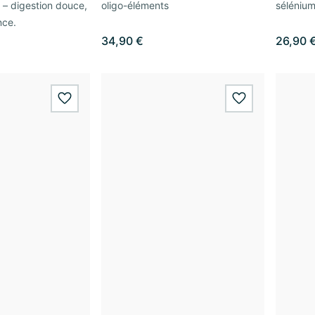
y – digestion douce,
oligo-éléments
séléniu
nce.
34,90 €
26,90 
wishlist.add
wishlist.add