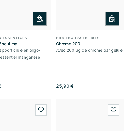
A ESSENTIALS
BIOGENA ESSENTIALS
èse 4 mg
Chrome 200
apport ciblé en oligo-
Avec 200 µg de chrome par gélule
 essentiel manganèse
€
25,90 €
wishlist.add
wishlis