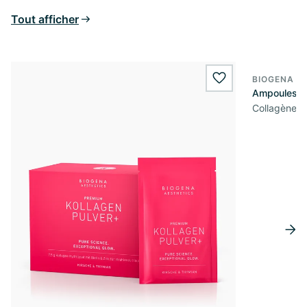
Tout afficher
BIOGENA A
wishlist.add
Ampoules bu
Collagène m