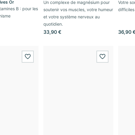
ives Or
Un complexe de magnésium pour
Votre so
amines B : pour les
soutenir vos muscles, votre humeur
difficiles
chisme
et votre système nerveux au
quotidien.
33,90 €
36,90 
wishlist.add
wishlist.add