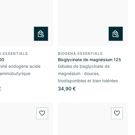
A ESSENTIALS
BIOGENA ESSENTIALS
00
Bisglycinate de magnésium 125
miné endogène acide
Gélules de bisglycinate de
minobutyrique
magnésium : douces,
biodisponibles et bien tolérées
€
34,90 €
wishlist.add
wishlis