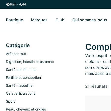
Passer au contenu principal
Passer à la navigation principale
Bien - 4,44
Boutique
Marques
Club
Qui sommes-nous
Basculer vers le sous-menu Boutique
Basculer vers le sous-menu Marques
Ba
Complé
Catégorie
Afficher tout
Votre esprit e
ciblé et c’es
Digestion, intestin et estomac
son corps ave
Santé des femmes
mais aussi à s
Fertilité et conception
Santé masculine
21 résultats
Os et articulations
Sport
Peau, cheveux et ongles