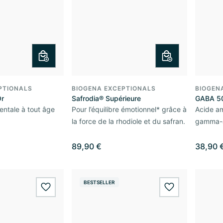
PTIONALS
BIOGENA EXCEPTIONALS
BIOGEN
Or
Safrodia® Supérieure
GABA 5
entale à tout âge
Pour l’équilibre émotionnel* grâce à
Acide a
la force de la rhodiole et du safran.
gamma-a
89,90 €
38,90 
BESTSELLER
wishlist.add
wishlist.add