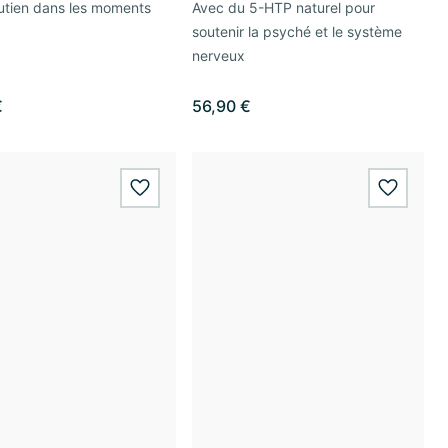
utien dans les moments
Avec du 5-HTP naturel pour
soutenir la psyché et le système
nerveux
€
56,90 €
wishlist.add
wishlis