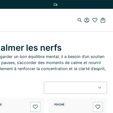
Livraison gratuite à partir de 75 €
almer les nerfs
 garder un bon équilibre mental, il a besoin d’un soutien
des pauses, s’accorder des moments de calme et nourrir
ement à renforcer la concentration et la clarté d’esprit,
S
PSYCHÉ
wishlist.add
wishlis